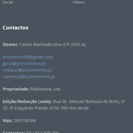
Social
Vídeos
Contactos
Diretor:
Carlos Machado Silva (CP 2037-A)
pressminho5@gmail.com
geral@pressminho.pt
redacao@pressminho.pt
comercial@pressminho.pt
Propriedade:
Publineiva, Lda
Edição/Redacção (sede):
Rua Dr. Manuel Barbosa de Brito, nº
35, 3º Esquerdo Frente, 4730-769 Vila Verde
Nipc:
509704166
Contactos:
Tel.: 912 305 709