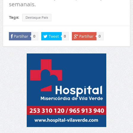
semanais.
Tags:
Destaque País
Partilhar
Tweet
Partilhar
0
0
0