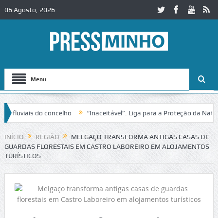
06 Agosto, 2026
Menu
 do concelho
“Inaceitável”. Liga para a Proteção da Natureza conte
 no IC2 em Alcobaça
Igreja do Castelo de Cerveira assegura financia
INÍCIO
REGIÃO
MELGAÇO TRANSFORMA ANTIGAS CASAS DE
GUARDAS FLORESTAIS EM CASTRO LABOREIRO EM ALOJAMENTOS
TURÍSTICOS