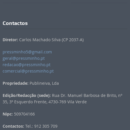
Contactos
Diretor:
Carlos Machado Silva (CP 2037-A)
pressminho5@gmail.com
geral@pressminho.pt
redacao@pressminho.pt
comercial@pressminho.pt
Propriedade:
Publineiva, Lda
Edição/Redacção (sede):
Rua Dr. Manuel Barbosa de Brito, nº
35, 3º Esquerdo Frente, 4730-769 Vila Verde
Nipc:
509704166
Contactos:
Tel.: 912 305 709