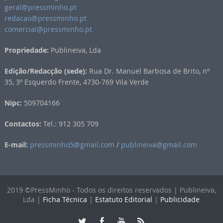
geral@pressminho.pt
redacao@pressminho.pt
comercial@pressminho.pt
Propriedade:
Publineiva, Lda
Edição/Redacção (sede):
Rua Dr. Manuel Barbosa de Brito, nº
35, 3º Esquerdo Frente, 4730-769 Vila Verde
Nipc:
509704166
Contactos:
Tel.: 912 305 709
E-mail:
pressminho5@gmail.com
/
publineiva@gmail.com
2019 ©PressMinho - Todos os direitos reservados | Publineiva,
Lda |
Ficha Técnica
|
Estatuto Editorial
|
Publicidade