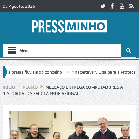
06 Agosto, 2026
Menu
as fluviais do concelho
“Inaceitável”. Liga para a Proteção da Natu
e trânsito no IC2 em Alcobaça
Igreja do Castelo de Cerveira assegur
INÍCIO
REGIÃO
MELGAÇO ENTREGA COMPUTADORES A
‘CALOIROS’ DA ESCOLA PROFISSIONAL