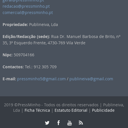
redacao@pressminho.pt
comercial@pressminho.pt
Propriedade:
Publineiva, Lda
Edição/Redacção (sede):
Rua Dr. Manuel Barbosa de Brito, nº
35, 3º Esquerdo Frente, 4730-769 Vila Verde
Nipc:
509704166
Contactos:
Tel.: 912 305 709
E-mail:
pressminho5@gmail.com
/
publineiva@gmail.com
2019 ©PressMinho - Todos os direitos reservados | Publineiva,
Lda |
Ficha Técnica
|
Estatuto Editorial
|
Publicidade