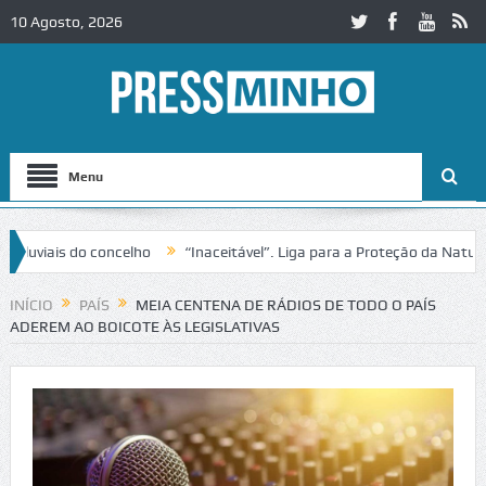
10 Agosto, 2026
Menu
ais do concelho
“Inaceitável”. Liga para a Proteção da Natureza co
ito no IC2 em Alcobaça
Igreja do Castelo de Cerveira assegura finan
INÍCIO
PAÍS
MEIA CENTENA DE RÁDIOS DE TODO O PAÍS
ADEREM AO BOICOTE ÀS LEGISLATIVAS