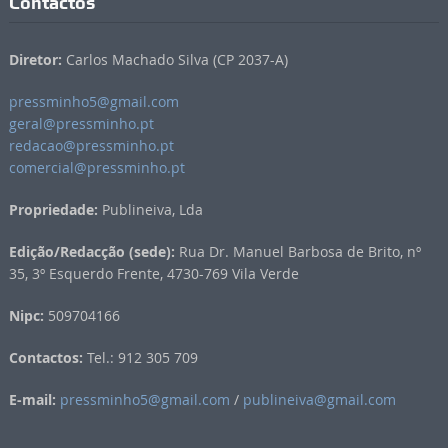
Contactos
Diretor:
Carlos Machado Silva (CP 2037-A)
pressminho5@gmail.com
geral@pressminho.pt
redacao@pressminho.pt
comercial@pressminho.pt
Propriedade:
Publineiva, Lda
Edição/Redacção (sede):
Rua Dr. Manuel Barbosa de Brito, nº
35, 3º Esquerdo Frente, 4730-769 Vila Verde
Nipc:
509704166
Contactos:
Tel.: 912 305 709
E-mail:
pressminho5@gmail.com
/
publineiva@gmail.com