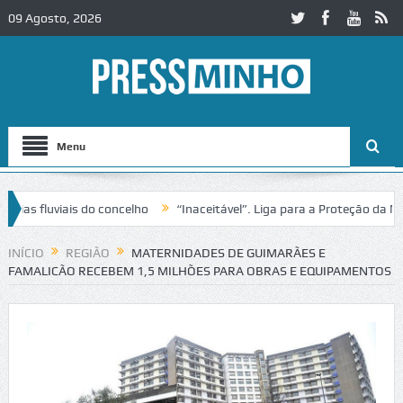
09 Agosto, 2026
Menu
luviais do concelho
“Inaceitável”. Liga para a Proteção da Naturez
ânsito no IC2 em Alcobaça
Igreja do Castelo de Cerveira assegura fi
INÍCIO
REGIÃO
MATERNIDADES DE GUIMARÃES E
FAMALICÃO RECEBEM 1,5 MILHÕES PARA OBRAS E EQUIPAMENTOS