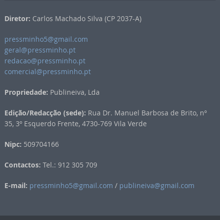
Diretor:
Carlos Machado Silva (CP 2037-A)
pressminho5@gmail.com
geral@pressminho.pt
redacao@pressminho.pt
comercial@pressminho.pt
Propriedade:
Publineiva, Lda
Edição/Redacção (sede):
Rua Dr. Manuel Barbosa de Brito, nº
35, 3º Esquerdo Frente, 4730-769 Vila Verde
Nipc:
509704166
Contactos:
Tel.: 912 305 709
E-mail:
pressminho5@gmail.com
/
publineiva@gmail.com