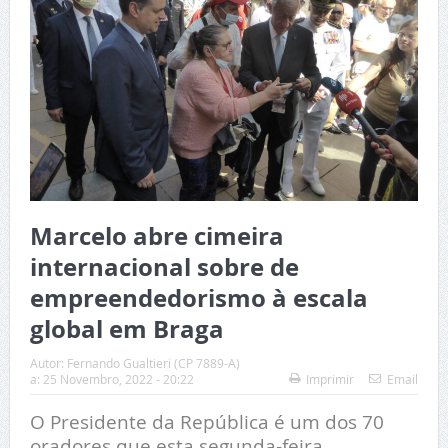
Marcelo abre cimeira
internacional sobre de
empreendedorismo à escala
global em Braga
Autor:
Fernando Gualtieri (CP 7889-A)
a:
25 Novembro, 2022 - 20:22
Imprimir
Email
O Presidente da República é um dos 70
oradores que esta segunda-feira