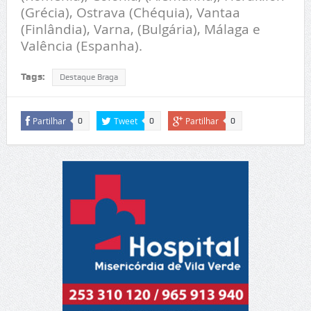
(Grécia), Ostrava (Chéquia), Vantaa
(Finlândia), Varna, (Bulgária), Málaga e
Valência (Espanha).
Tags:
Destaque Braga
Partilhar
Tweet
Partilhar
0
0
0