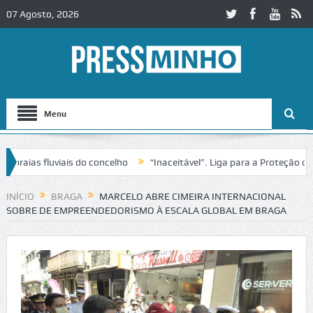
07 Agosto, 2026
Menu
as fluviais do concelho
“Inaceitável”. Liga para a Proteção da Nat
e trânsito no IC2 em Alcobaça
Igreja do Castelo de Cerveira assegu
INÍCIO
BRAGA
MARCELO ABRE CIMEIRA INTERNACIONAL
SOBRE DE EMPREENDEDORISMO À ESCALA GLOBAL EM BRAGA