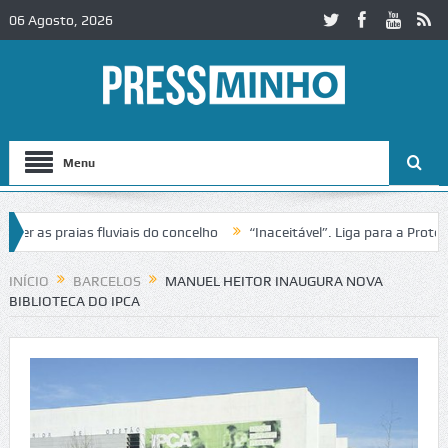
06 Agosto, 2026
Menu
as praias fluviais do concelho
“Inaceitável”. Liga para a Proteção 
ração de trânsito no IC2 em Alcobaça
Igreja do Castelo de Cerveira 
INÍCIO
BARCELOS
MANUEL HEITOR INAUGURA NOVA
BIBLIOTECA DO IPCA