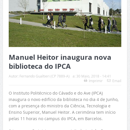
Manuel Heitor inaugura nova
biblioteca do IPCA
Autor:
Fernando Gualtieri (CP 7889-A)
a:
30 Maio, 2018 - 14:41
Imprimir
Email
O Instituto Politécnico do Cávado e do Ave (IPCA)
inaugura o novo edifício da biblioteca no dia 4 de Junho,
com a presença do ministro da Ciência, Tecnologia e
Ensino Superior, Manuel Heitor. A cerimónia tem início
pelas 11 horas no campus do IPCA, em Barcelos.