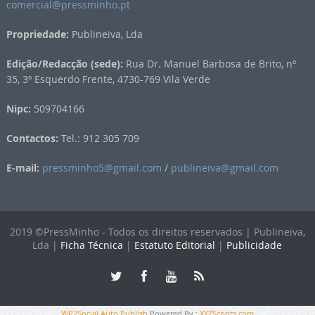
comercial@pressminho.pt
Propriedade:
Publineiva, Lda
Edição/Redacção (sede):
Rua Dr. Manuel Barbosa de Brito, nº
35, 3º Esquerdo Frente, 4730-769 Vila Verde
Nipc:
509704166
Contactos:
Tel.: 912 305 709
E-mail:
pressminho5@gmail.com
/
publineiva@gmail.com
2019 ©PressMinho - Todos os direitos reservados | Publineiva,
Lda |
Ficha Técnica
|
Estatuto Editorial
|
Publicidade
WP2Social Auto Publish
Powered By :
XYZScripts.com