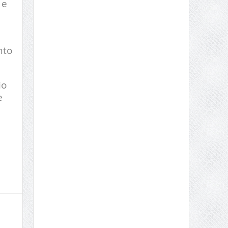
 e
nto
io
e