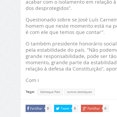
acabar com o isolamento em relação à 
dos desprotegidos”.
Questionado sobre se José Luís Carnei
homem que neste momento está na posiç
é com ele que temos que contar”.
O também presidente honorário sociali
pela estabilidade do país. “Não podem
grande responsabilidade, pode ser tão
momento, grande parte da estabilidade
relação à defesa da Constituição”, apo
Com i
Tags:
Destaque País
outros destaques
Partilhar
Tweet
Partilhar
0
0
0