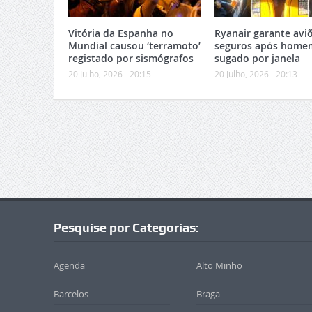
Vitória da Espanha no
Ryanair garante avi
Mundial causou ‘terramoto’
seguros após home
registado por sismógrafos
sugado por janela
20 Julho, 2026 - 20:15
20 Julho, 2026 - 20:13
Pesquise por Categorias:
Agenda
Alto Minho
Barcelos
Braga