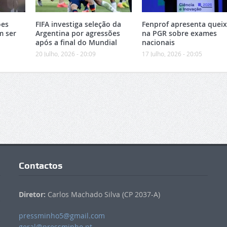
ões
FIFA investiga seleção da
Fenprof apresenta quei
m ser
Argentina por agressões
na PGR sobre exames
após a final do Mundial
nacionais
20 Julho, 2026 - 20:09
17 Julho, 2026 - 20:05
Contactos
Diretor:
Carlos Machado Silva (CP 2037-A)
pressminho5@gmail.com
geral@pressminho.pt