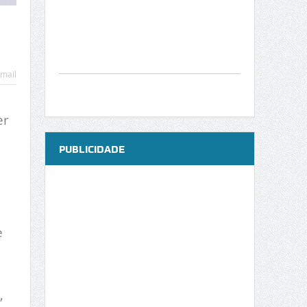
mail
er
PUBLICIDADE
e
,