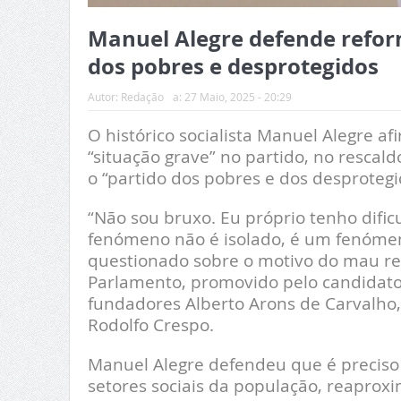
Manuel Alegre defende reform
dos pobres e desprotegidos
Autor:
Redação
a:
27 Maio, 2025 - 20:29
O histórico socialista Manuel Alegre af
“situação grave” no partido, no rescaldo
o “partido dos pobres e dos desprotegi
“Não sou bruxo. Eu próprio tenho dif
fenómeno não é isolado, é um fenómen
questionado sobre o motivo do mau re
Parlamento, promovido pelo candidato à
fundadores Alberto Arons de Carvalho,
Rodolfo Crespo.
Manuel Alegre defendeu que é preciso 
setores sociais da população, reaprox