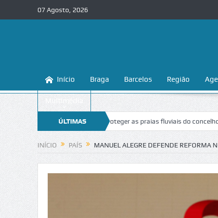
07 Agosto, 2026
Início
Braga
Barcelos
Região
Age
Multimédia
aga ensina a conhecer e proteger as praias fluviais do concelho
ÚLTIMAS
“Inac
NOTÍCIAS
INÍCIO
PAÍS
MANUEL ALEGRE DEFENDE REFORMA NO 