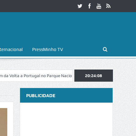
ternacional
PressMinho TV
 a Portugal no Parque Nacional da Peneda-Gerês
20:24:09
Esposende. Galaicof
PUBLICIDADE