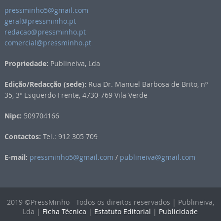
pressminho5@gmail.com
geral@pressminho.pt
redacao@pressminho.pt
comercial@pressminho.pt
Propriedade:
Publineiva, Lda
Edição/Redacção (sede):
Rua Dr. Manuel Barbosa de Brito, nº
35, 3º Esquerdo Frente, 4730-769 Vila Verde
Nipc:
509704166
Contactos:
Tel.: 912 305 709
E-mail:
pressminho5@gmail.com
/
publineiva@gmail.com
2019 ©PressMinho - Todos os direitos reservados | Publineiva,
Lda |
Ficha Técnica
|
Estatuto Editorial
|
Publicidade