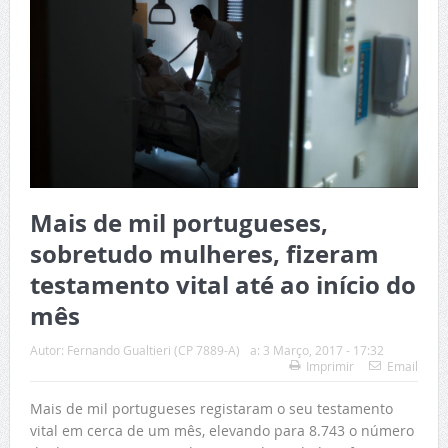
Mais de mil portugueses,
sobretudo mulheres, fizeram
testamento vital até ao início do
mês
Autor:
Fernando Gualtieri (CP 7889-A)
a:
3 Março, 2017 - 17:32
Imprimir
Email
Mais de mil portugueses registaram o seu testamento
vital em cerca de um mês, elevando para 8.743 o número