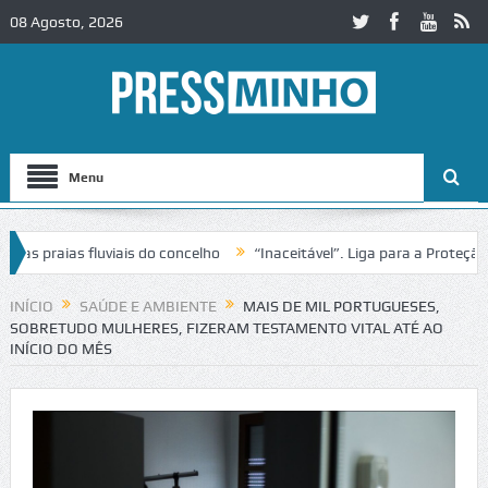
08 Agosto, 2026
Menu
praias fluviais do concelho
“Inaceitável”. Liga para a Proteção da 
ão de trânsito no IC2 em Alcobaça
Igreja do Castelo de Cerveira ass
INÍCIO
SAÚDE E AMBIENTE
MAIS DE MIL PORTUGUESES,
SOBRETUDO MULHERES, FIZERAM TESTAMENTO VITAL ATÉ AO
INÍCIO DO MÊS