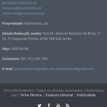
geral@pressminho.pt
redacao@pressminho.pt
comercial@pressminho.pt
Propriedade:
Publineiva, Lda
Edição/Redacção (sede):
Rua Dr. Manuel Barbosa de Brito, nº
35, 3º Esquerdo Frente, 4730-769 Vila Verde
Nipc:
509704166
Contactos:
Tel.: 912 305 709
E-mail:
pressminho5@gmail.com
/
publineiva@gmail.com
2019 ©PressMinho - Todos os direitos reservados | Publineiva,
Lda |
Ficha Técnica
|
Estatuto Editorial
|
Publicidade