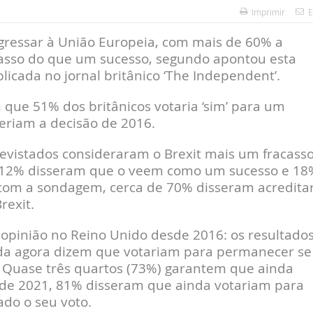
Imprimir
E
egressar à União Europeia, com mais de 60% a
acasso do que um sucesso, segundo apontou esta
icada no jornal britânico ‘The Independent’.
que 51% dos britânicos votaria ‘sim’ para um
eriam a decisão de 2016.
revistados consideraram o Brexit mais um fracass
 12% disseram que o veem como um sucesso e 18
com a sondagem, cerca de 70% disseram acredita
rexit.
pinião no Reino Unido desde 2016: os resultado
da agora dizem que votariam para permanecer se
. Quase três quartos (73%) garantem que ainda
 de 2021, 81% disseram que ainda votariam para
do o seu voto.