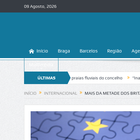
09 Agosto, 2026
Início
Braga
Barcelos
Região
Age
Multimédia
 a conhecer e proteger as praias fluviais do concelho
ÚLTIMAS
“Inaceitável”.
NOTÍCIAS
INÍCIO
INTERNACIONAL
MAIS DA METADE DOS BRIT