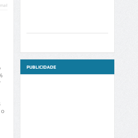
mail
o
PUBLICIDADE
%
r
s
 o