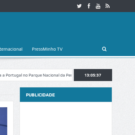
ternacional
PressMinho TV
al no Parque Nacional da Peneda-Gerês
Esposende. Galaicofolia atrai
13:05:38
PUBLICIDADE