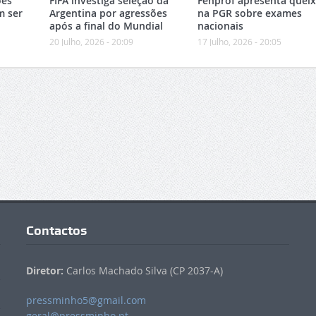
ões
FIFA investiga seleção da
Fenprof apresenta quei
m ser
Argentina por agressões
na PGR sobre exames
após a final do Mundial
nacionais
20 Julho, 2026 - 20:09
17 Julho, 2026 - 20:05
Contactos
Diretor:
Carlos Machado Silva (CP 2037-A)
pressminho5@gmail.com
geral@pressminho.pt