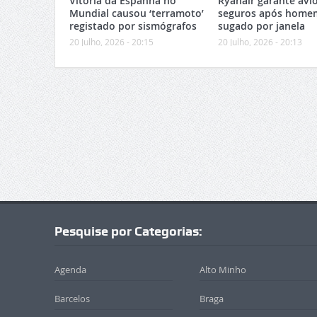
Vitória da Espanha no
Ryanair garante avi
Mundial causou ‘terramoto’
seguros após home
registado por sismógrafos
sugado por janela
20 Julho, 2026 - 20:15
20 Julho, 2026 - 20:13
Pesquise por Categorias:
Agenda
Alto Minho
Barcelos
Braga