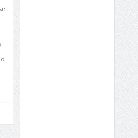
ar
a
do