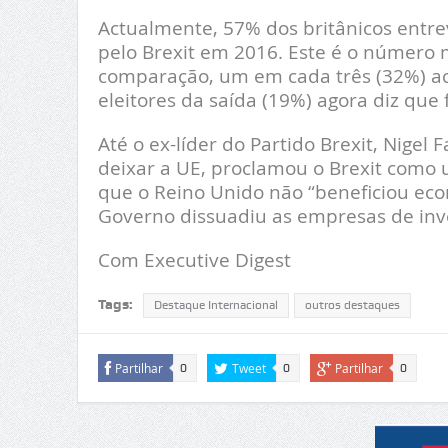
Actualmente, 57% dos britânicos entre
pelo Brexit em 2016. Este é o número 
comparação, um em cada três (32%) ac
eleitores da saída (19%) agora diz que 
Até o ex-líder do Partido Brexit, Nig
deixar a UE, proclamou o Brexit como u
que o Reino Unido não “beneficiou eco
Governo dissuadiu as empresas de inve
Com Executive Digest
Tags:
Destaque Internacional
outros destaques
Partilhar
Tweet
Partilhar
0
0
0