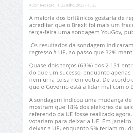
Autor:
Redação
a:
22 Julho, 2023 - 15:20
A maioria dos britânicos gostaria de r
acreditar que o Brexit foi mais um fr
terça-feira uma sondagem YouGov, publ
Os resultados da sondagem indicaram 
regresso à UE, ao passo que 32% mant
Quase dois terços (63%) dos 2.151 ent
do que um sucesso, enquanto apenas
nem uma coisa nem outra. De acordo 
que o Governo está a lidar mal com o B
A sondagem indicou uma mudança de o
mostram que 18% dos eleitores da saí
referendo da UE fosse realizado agora
votariam para deixar a UE. Em Janeiro
deixar a UE, enquanto 9% teriam muda