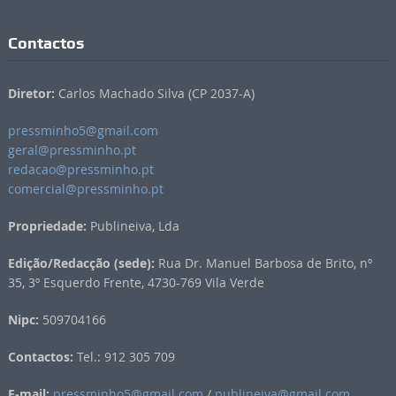
Contactos
Diretor:
Carlos Machado Silva (CP 2037-A)
pressminho5@gmail.com
geral@pressminho.pt
redacao@pressminho.pt
comercial@pressminho.pt
Propriedade:
Publineiva, Lda
Edição/Redacção (sede):
Rua Dr. Manuel Barbosa de Brito, nº
35, 3º Esquerdo Frente, 4730-769 Vila Verde
Nipc:
509704166
Contactos:
Tel.: 912 305 709
E-mail:
pressminho5@gmail.com
/
publineiva@gmail.com