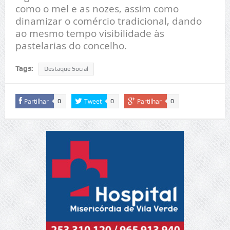
como o mel e as nozes, assim como
dinamizar o comércio tradicional, dando
ao mesmo tempo visibilidade às
pastelarias do concelho.
Tags:
Destaque Social
Partilhar
Tweet
Partilhar
0
0
0