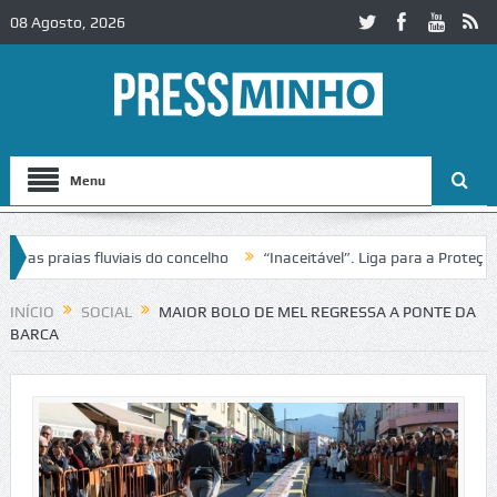
08 Agosto, 2026
Menu
 praias fluviais do concelho
“Inaceitável”. Liga para a Proteção da
ção de trânsito no IC2 em Alcobaça
Igreja do Castelo de Cerveira a
INÍCIO
SOCIAL
MAIOR BOLO DE MEL REGRESSA A PONTE DA
BARCA