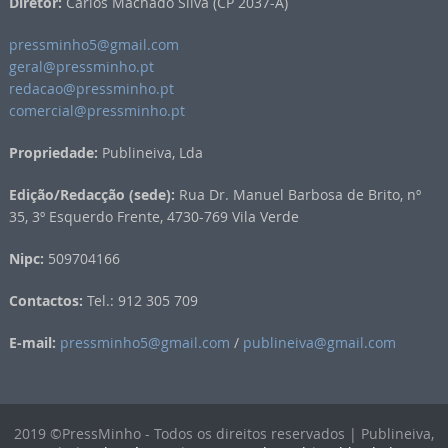
Diretor:
Carlos Machado Silva (CP 2037-A)
pressminho5@gmail.com
geral@pressminho.pt
redacao@pressminho.pt
comercial@pressminho.pt
Propriedade:
Publineiva, Lda
Edição/Redacção (sede):
Rua Dr. Manuel Barbosa de Brito, nº
35, 3º Esquerdo Frente, 4730-769 Vila Verde
Nipc:
509704166
Contactos:
Tel.: 912 305 709
E-mail:
pressminho5@gmail.com
/
publineiva@gmail.com
2019 ©PressMinho - Todos os direitos reservados | Publineiva,