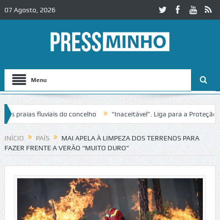
07 Agosto, 2026
Menu
raias fluviais do concelho
“Inaceitável”. Liga para a Proteção da N
o de trânsito no IC2 em Alcobaça
Igreja do Castelo de Cerveira asse
INÍCIO
PAÍS
MAI APELA À LIMPEZA DOS TERRENOS PARA
FAZER FRENTE A VERÃO “MUITO DURO”