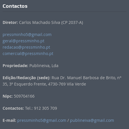
Contactos
Diretor:
Carlos Machado Silva (CP 2037-A)
pressminho5@gmail.com
geral@pressminho.pt
redacao@pressminho.pt
comercial@pressminho.pt
Propriedade:
Publineiva, Lda
Edição/Redacção (sede):
Rua Dr. Manuel Barbosa de Brito, nº
35, 3º Esquerdo Frente, 4730-769 Vila Verde
Nipc:
509704166
Contactos:
Tel.: 912 305 709
E-mail:
pressminho5@gmail.com
/
publineiva@gmail.com