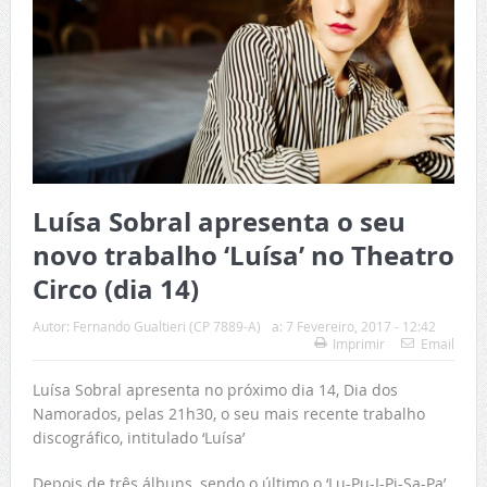
Luísa Sobral apresenta o seu
novo trabalho ‘Luísa’ no Theatro
Circo (dia 14)
Autor:
Fernando Gualtieri (CP 7889-A)
a:
7 Fevereiro, 2017 - 12:42
Imprimir
Email
Luísa Sobral apresenta no próximo dia 14, Dia dos
Namorados, pelas 21h30, o seu mais recente trabalho
discográfico, intitulado ‘Luísa’
Depois de três álbuns, sendo o último o ‘Lu-Pu-I-Pi-Sa-Pa’,