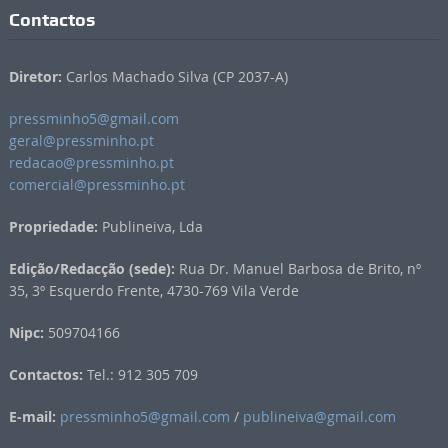
Contactos
Diretor:
Carlos Machado Silva (CP 2037-A)
pressminho5@gmail.com
geral@pressminho.pt
redacao@pressminho.pt
comercial@pressminho.pt
Propriedade:
Publineiva, Lda
Edição/Redacção (sede):
Rua Dr. Manuel Barbosa de Brito, nº
35, 3º Esquerdo Frente, 4730-769 Vila Verde
Nipc:
509704166
Contactos:
Tel.: 912 305 709
E-mail:
pressminho5@gmail.com
/
publineiva@gmail.com