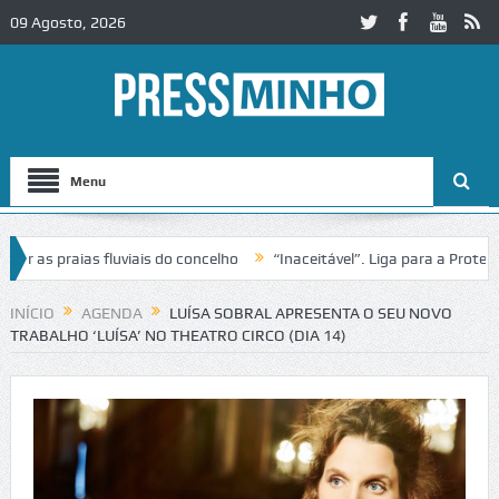
09 Agosto, 2026
Menu
s praias fluviais do concelho
“Inaceitável”. Liga para a Proteção d
ação de trânsito no IC2 em Alcobaça
Igreja do Castelo de Cerveira 
INÍCIO
AGENDA
LUÍSA SOBRAL APRESENTA O SEU NOVO
TRABALHO ‘LUÍSA’ NO THEATRO CIRCO (DIA 14)