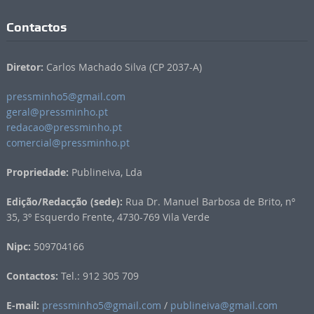
Contactos
Diretor:
Carlos Machado Silva (CP 2037-A)
pressminho5@gmail.com
geral@pressminho.pt
redacao@pressminho.pt
comercial@pressminho.pt
Propriedade:
Publineiva, Lda
Edição/Redacção (sede):
Rua Dr. Manuel Barbosa de Brito, nº
35, 3º Esquerdo Frente, 4730-769 Vila Verde
Nipc:
509704166
Contactos:
Tel.: 912 305 709
E-mail:
pressminho5@gmail.com
/
publineiva@gmail.com