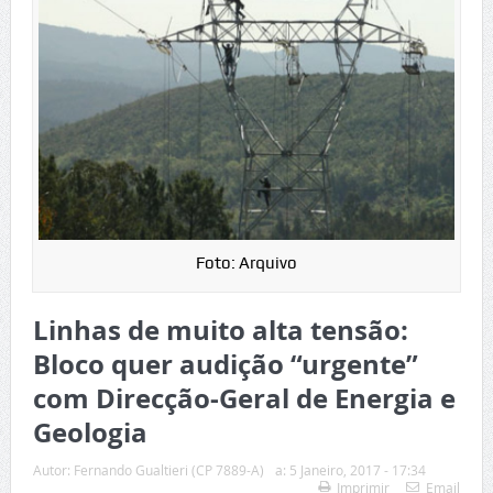
Foto: Arquivo
Linhas de muito alta tensão:
Bloco quer audição “urgente”
com Direcção-Geral de Energia e
Geologia
Autor:
Fernando Gualtieri (CP 7889-A)
a:
5 Janeiro, 2017 - 17:34
Imprimir
Email