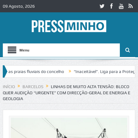
09 Agosto, 2026
Menu
 praias fluviais do concelho
“Inaceitável”. Liga para a Proteção da
ção de trânsito no IC2 em Alcobaça
Igreja do Castelo de Cerveira as
INÍCIO
BARCELOS
LINHAS DE MUITO ALTA TENSÃO: BLOCO
QUER AUDIÇÃO “URGENTE” COM DIRECÇÃO-GERAL DE ENERGIA E
GEOLOGIA