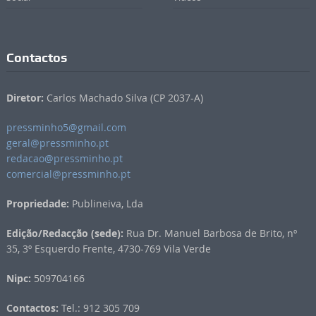
Contactos
Diretor:
Carlos Machado Silva (CP 2037-A)
pressminho5@gmail.com
geral@pressminho.pt
redacao@pressminho.pt
comercial@pressminho.pt
Propriedade:
Publineiva, Lda
Edição/Redacção (sede):
Rua Dr. Manuel Barbosa de Brito, nº
35, 3º Esquerdo Frente, 4730-769 Vila Verde
Nipc:
509704166
Contactos:
Tel.: 912 305 709