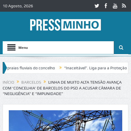
10 Agosto, 2026
Menu
ias fluviais do concelho
“Inaceitável”. Liga para a Proteção da Na
de trânsito no IC2 em Alcobaça
Igreja do Castelo de Cerveira asseg
INÍCIO
BARCELOS
LINHA DE MUITO ALTA TENSÃO AVANÇA
COM ‘CONCELHIA’ DE BARCELOS DO PSD A ACUSAR CÂMARA DE
“NEGLIGÊNCIA” E “IMPUNIDADE”