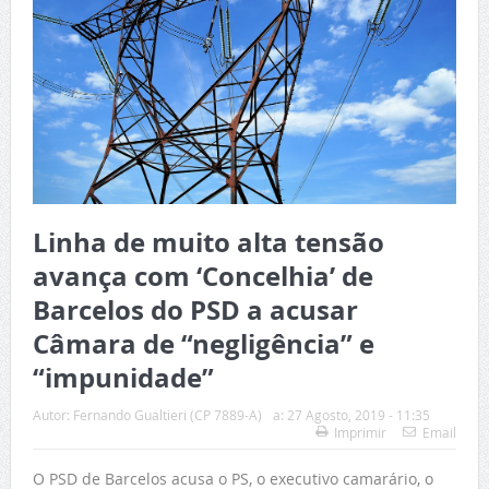
Linha de muito alta tensão
avança com ‘Concelhia’ de
Barcelos do PSD a acusar
Câmara de “negligência” e
“impunidade”
Autor:
Fernando Gualtieri (CP 7889-A)
a:
27 Agosto, 2019 - 11:35
Imprimir
Email
O PSD de Barcelos acusa o PS, o executivo camarário, o