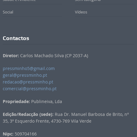
Social
Vídeos
Contactos
Diretor:
Carlos Machado Silva (CP 2037-A)
pressminho5@gmail.com
geral@pressminho.pt
redacao@pressminho.pt
comercial@pressminho.pt
Propriedade:
Publineiva, Lda
Edição/Redacção (sede):
Rua Dr. Manuel Barbosa de Brito, nº
35, 3º Esquerdo Frente, 4730-769 Vila Verde
Nipc:
509704166