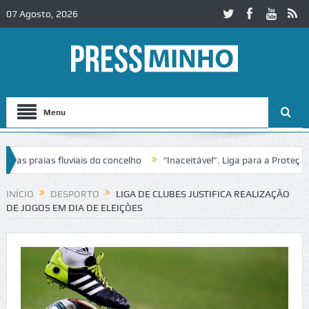
07 Agosto, 2026
Menu
 praias fluviais do concelho
“Inaceitável”. Liga para a Proteção da
ção de trânsito no IC2 em Alcobaça
Igreja do Castelo de Cerveira as
INÍCIO
DESPORTO
LIGA DE CLUBES JUSTIFICA REALIZAÇÃO
DE JOGOS EM DIA DE ELEIÇÕES