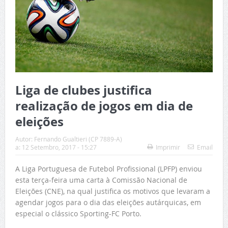
Liga de clubes justifica
realização de jogos em dia de
eleições
Autor:
Fernando Gualtieri (CP 7889-A)
a:
12 Setembro, 2017 - 15:27
Imprimir
Email
A Liga Portuguesa de Futebol Profissional (LPFP) enviou
esta terça-feira uma carta à Comissão Nacional de
Eleições (CNE), na qual justifica os motivos que levaram a
agendar jogos para o dia das eleições autárquicas, em
especial o clássico Sporting-FC Porto.