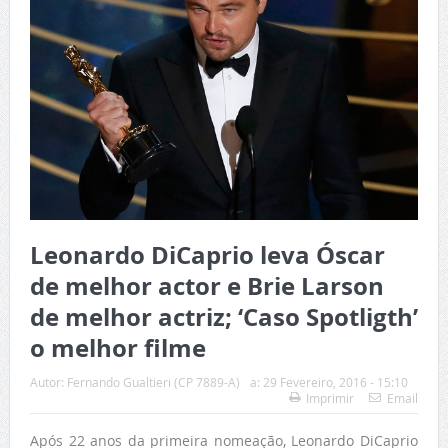
Leonardo DiCaprio leva Óscar
de melhor actor e Brie Larson
de melhor actriz; ‘Caso Spotligth’
o melhor filme
Autor:
Fernando Gualtieri (CP 7889-A)
a:
29 Fevereiro, 2016 - 15:10
Imprimir
Email
Após 22 anos da primeira nomeação, Leonardo DiCaprio