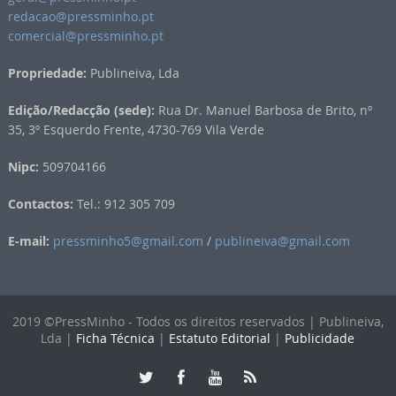
redacao@pressminho.pt
comercial@pressminho.pt
Propriedade:
Publineiva, Lda
Edição/Redacção (sede):
Rua Dr. Manuel Barbosa de Brito, nº
35, 3º Esquerdo Frente, 4730-769 Vila Verde
Nipc:
509704166
Contactos:
Tel.: 912 305 709
E-mail:
pressminho5@gmail.com
/
publineiva@gmail.com
2019 ©PressMinho - Todos os direitos reservados | Publineiva,
Lda |
Ficha Técnica
|
Estatuto Editorial
|
Publicidade