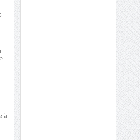
s
m
o
e à
s