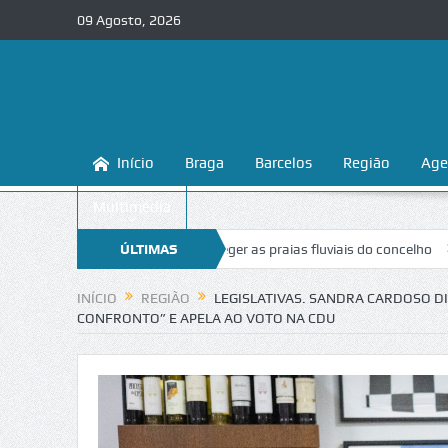
09 Agosto, 2026
Início
Braga
Barcelos
Região
Age
Multimédia
nhecer e proteger as praias fluviais do concelho
ÚLTIMAS
“Inaceitável”. Liga
NOTÍCIAS
INÍCIO
REGIÃO
LEGISLATIVAS. SANDRA CARDOSO DI
CONFRONTO” E APELA AO VOTO NA CDU