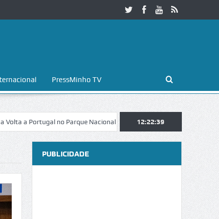
ternacional
PressMinho TV
 Parque Nacional da Peneda-Gerês
Esposende. Galaicofolia atrai mais
12:22:41
PUBLICIDADE