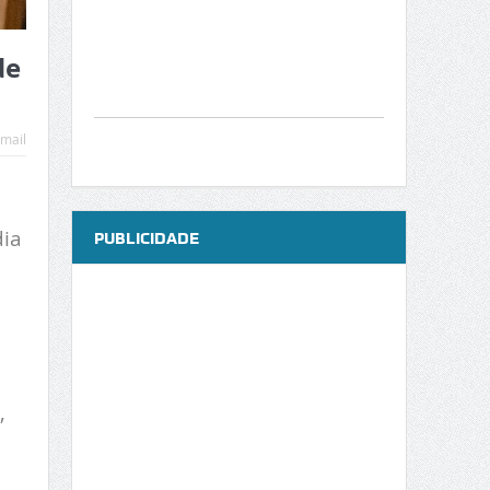
de
mail
dia
PUBLICIDADE
,