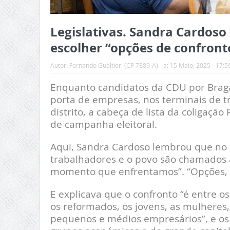
Legislativas. Sandra Cardoso
escolher “opções de confront
Autor:
Fernando Gualtieri (CP 7889-A)
a:
15 Maio, 2025 - 17:5
Enquanto candidatos da CDU por Braga
porta de empresas, nos terminais de tr
distrito, a cabeça de lista da coligaçã
de campanha eleitoral.
Aqui, Sandra Cardoso lembrou que no p
trabalhadores e o povo são chamados a 
momento que enfrentamos”. “Opções, s
E explicava que o confronto “é entre 
os reformados, os jovens, as mulheres, o
pequenos e médios empresários”, e os