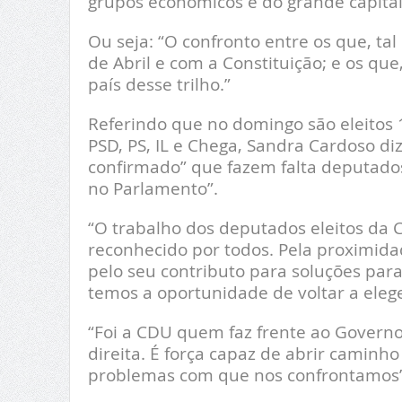
grupos económicos e do grande capital
Ou seja: “O confronto entre os que, t
de Abril e com a Constituição; e os que
país desse trilho.”
Referindo que no domingo são eleitos 
PSD, PS, IL e Chega, Sandra Cardoso di
confirmado” que fazem falta deputados 
no Parlamento”.
“O trabalho dos deputados eleitos da C
reconhecido por todos. Pela proximidad
pelo seu contributo para soluções par
temos a oportunidade de voltar a eleg
“Foi a CDU quem faz frente ao Govern
direita. É força capaz de abrir caminho 
problemas com que nos confrontamos”,