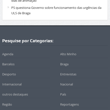
dias de animação
PS questiona Governo sobre funcionamento das urgências da
ULS de Braga
Pesquise por Categorias:
Agenda
Alto Minho
Barcelos
Braga
Desporto
Entrevistas
Internacional
Nacional
outros destaques
País
Região
Reportagens