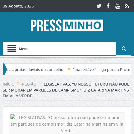
09 Agosto, 2026
Menu
 praias fluviais do concelho
“Inaceitável”. Liga para a Proteção da
ção de trânsito no IC2 em Alcobaça
Igreja do Castelo de Cerveira as
INÍCIO
REGIÃO
LEGISLATIVAS. “O NOSSO FUTURO NÃO PODE
SER MORAR EM PARQUES DE CAMPISMO”, DIZ CATARINA MARTINS
EM VILA VERDE