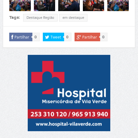
Tags:
Destaque Região
em destaque
Partilhar
Tweet
Partilhar
0
0
0