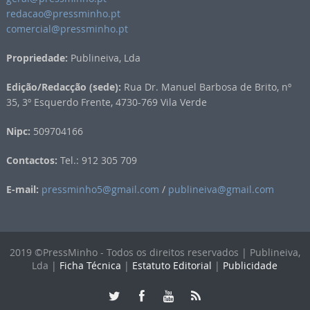
redacao@pressminho.pt
comercial@pressminho.pt
Propriedade:
Publineiva, Lda
Edição/Redacção (sede):
Rua Dr. Manuel Barbosa de Brito, nº
35, 3º Esquerdo Frente, 4730-769 Vila Verde
Nipc:
509704166
Contactos:
Tel.: 912 305 709
E-mail:
pressminho5@gmail.com
/
publineiva@gmail.com
2019 ©PressMinho - Todos os direitos reservados | Publineiva,
Lda |
Ficha Técnica
|
Estatuto Editorial
|
Publicidade