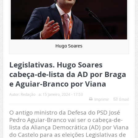
Hugo Soares
Legislativas. Hugo Soares
cabeça-de-lista da AD por Braga
e Aguiar-Branco por Viana
Autor:
Redação
a:
15 Janeiro, 2024 - 17:53
Imprimir
Email
O antigo ministro da Defesa do PSD José
Pedro Aguiar-Branco vai ser o cabeça-de-
lista da Aliança Democrática (AD) por Viana
do Castelo para as eleições Legislativas de