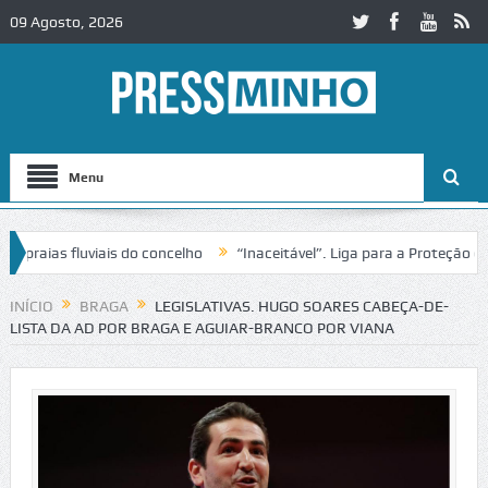
09 Agosto, 2026
Menu
ias fluviais do concelho
“Inaceitável”. Liga para a Proteção da Na
de trânsito no IC2 em Alcobaça
Igreja do Castelo de Cerveira asseg
INÍCIO
BRAGA
LEGISLATIVAS. HUGO SOARES CABEÇA-DE-
LISTA DA AD POR BRAGA E AGUIAR-BRANCO POR VIANA