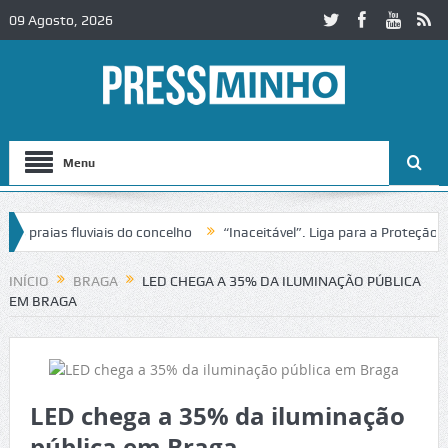
09 Agosto, 2026
Menu
raias fluviais do concelho
“Inaceitável”. Liga para a Proteção da N
o de trânsito no IC2 em Alcobaça
Igreja do Castelo de Cerveira asse
INÍCIO
BRAGA
LED CHEGA A 35% DA ILUMINAÇÃO PÚBLICA
EM BRAGA
LED chega a 35% da iluminação
pública em Braga