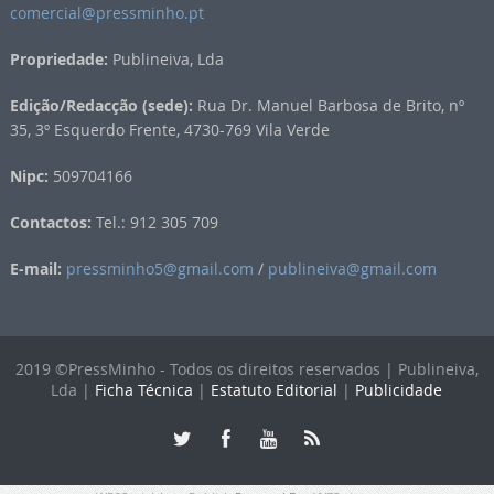
comercial@pressminho.pt
Propriedade:
Publineiva, Lda
Edição/Redacção (sede):
Rua Dr. Manuel Barbosa de Brito, nº
35, 3º Esquerdo Frente, 4730-769 Vila Verde
Nipc:
509704166
Contactos:
Tel.: 912 305 709
E-mail:
pressminho5@gmail.com
/
publineiva@gmail.com
2019 ©PressMinho - Todos os direitos reservados | Publineiva,
Lda |
Ficha Técnica
|
Estatuto Editorial
|
Publicidade