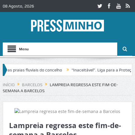
08 Agosto, 2026
Menu
 praias fluviais do concelho
“Inaceitável”. Liga para a Proteção da
ção de trânsito no IC2 em Alcobaça
Igreja do Castelo de Cerveira as
INÍCIO
BARCELOS
LAMPREIA REGRESSA ESTE FIM-DE-
SEMANA A BARCELOS
Lampreia regressa este fim-de-
semana a Barcelos