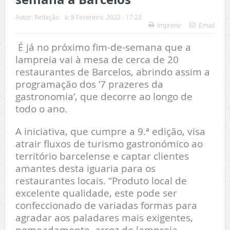
Autor:
Redação
a:
8 Fevereiro, 2023 - 17:23
Imprimir
Email
É já no próximo fim-de-semana que a
lampreia vai à mesa de cerca de 20
restaurantes de Barcelos, abrindo assim a
programação dos ‘7 prazeres da
gastronomia’, que decorre ao longo de
todo o ano.
A iniciativa, que cumpre a 9.ª edição, visa
atrair fluxos de turismo gastronómico ao
território barcelense e captar clientes
amantes desta iguaria para os
restaurantes locais. “Produto local de
excelente qualidade, este pode ser
confeccionado de variadas formas para
agradar aos paladares mais exigentes,
nomeadamente, arroz de lampreia,