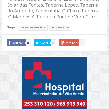
Solar das Fontes, Taberna Lopes, Taberna
do Armindo, Taberninha O Chico, Taberna
‘O Manhoso’, Tasca da Ponte e Vera Cruz.
Tags:
Destaque Barcelos
em destaque
Partilhar
Tweet
Partilhar
0
0
0