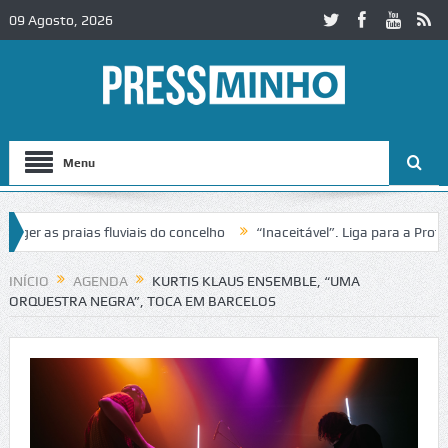
09 Agosto, 2026
Menu
 as praias fluviais do concelho
“Inaceitável”. Liga para a Proteção
eração de trânsito no IC2 em Alcobaça
Igreja do Castelo de Cerveira
INÍCIO
AGENDA
KURTIS KLAUS ENSEMBLE, “UMA
ORQUESTRA NEGRA”, TOCA EM BARCELOS