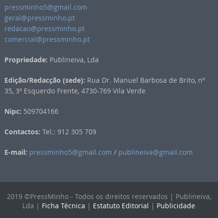
pressminho5@gmail.com
geral@pressminho.pt
redacao@pressminho.pt
comercial@pressminho.pt
Propriedade:
Publineiva, Lda
Edição/Redacção (sede):
Rua Dr. Manuel Barbosa de Brito, nº
35, 3º Esquerdo Frente, 4730-769 Vila Verde
Nipc:
509704166
Contactos:
Tel.: 912 305 709
E-mail:
pressminho5@gmail.com
/
publineiva@gmail.com
2019 ©PressMinho - Todos os direitos reservados | Publineiva,
Lda |
Ficha Técnica
|
Estatuto Editorial
|
Publicidade