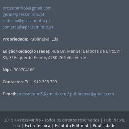
pressminho5@gmail.com
geral@pressminho.pt
redacao@pressminho.pt
comercial@pressminho.pt
Propriedade:
Publineiva, Lda
Edição/Redacção (sede):
Rua Dr. Manuel Barbosa de Brito, nº
35, 3º Esquerdo Frente, 4730-769 Vila Verde
Nipc:
509704166
Contactos:
Tel.: 912 305 709
E-mail:
pressminho5@gmail.com
/
publineiva@gmail.com
2019 ©PressMinho - Todos os direitos reservados | Publineiva,
Lda |
Ficha Técnica
|
Estatuto Editorial
|
Publicidade