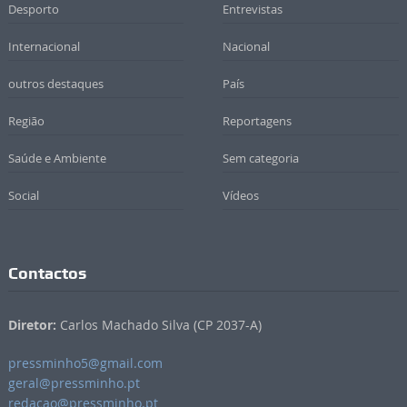
Desporto
Entrevistas
Internacional
Nacional
outros destaques
País
Região
Reportagens
Saúde e Ambiente
Sem categoria
Social
Vídeos
Contactos
Diretor:
Carlos Machado Silva (CP 2037-A)
pressminho5@gmail.com
geral@pressminho.pt
redacao@pressminho.pt