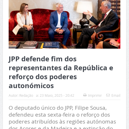
JPP defende fim dos
representantes da República e
reforço dos poderes
autonómicos
Autor:
Redação
a:
23 Maio, 2025 - 20:42
Imprimir
Email
O deputado único do JPP, Filipe Sousa,
defendeu esta sexta-feira o reforço dos
poderes atribuídos às regiões autónomas
dos Açores e da Madeira e a extinção do