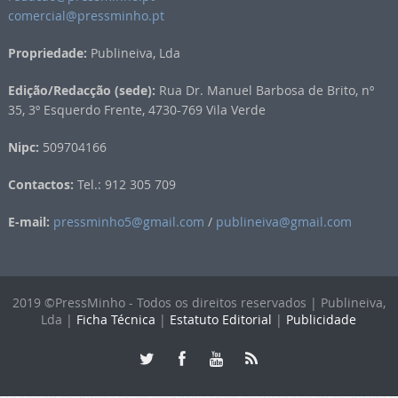
comercial@pressminho.pt
Propriedade:
Publineiva, Lda
Edição/Redacção (sede):
Rua Dr. Manuel Barbosa de Brito, nº
35, 3º Esquerdo Frente, 4730-769 Vila Verde
Nipc:
509704166
Contactos:
Tel.: 912 305 709
E-mail:
pressminho5@gmail.com
/
publineiva@gmail.com
2019 ©PressMinho - Todos os direitos reservados | Publineiva,
Lda |
Ficha Técnica
|
Estatuto Editorial
|
Publicidade