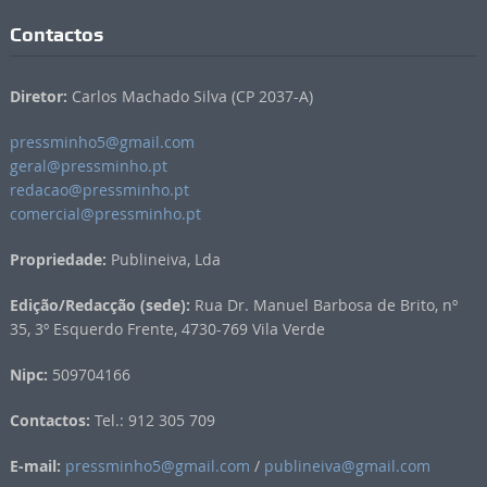
Contactos
Diretor:
Carlos Machado Silva (CP 2037-A)
pressminho5@gmail.com
geral@pressminho.pt
redacao@pressminho.pt
comercial@pressminho.pt
Propriedade:
Publineiva, Lda
Edição/Redacção (sede):
Rua Dr. Manuel Barbosa de Brito, nº
35, 3º Esquerdo Frente, 4730-769 Vila Verde
Nipc:
509704166
Contactos:
Tel.: 912 305 709
E-mail:
pressminho5@gmail.com
/
publineiva@gmail.com