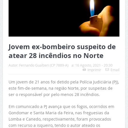
Jovem ex-bombeiro suspeito de
atear 28 incêndios no Norte
Autor:
Fernando Gualtieri (CP 7889-A)
a:
16 Agosto, 2021 - 20:30
Imprimir
Email
Um jovem de 21 anos foi detido pela Polícia Judiciária (PJ),
este fim-de-semana, na região Norte, por suspeitas de
ser o responsável por pelo menos 28 incêndios.
Em comunicado a PJ avança que os fogos, ocorridos em
Gondomar e Santa Maria da Feira, nas freguesias da
Lomba e Canedo, respectivamente, foram provocados
com recurso a isqueiro, tendo o autor ateado os