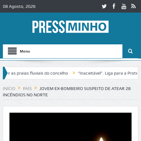
08 Agosto, 2026
Menu
as praias fluviais do concelho
“Inaceitável”. Liga para a Proteção 
ração de trânsito no IC2 em Alcobaça
Igreja do Castelo de Cerveira
INÍCIO
PAÍS
JOVEM EX-BOMBEIRO SUSPEITO DE ATEAR 28
INCÊNDIOS NO NORTE