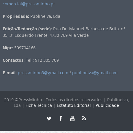
comercial@pressminho.pt
Propriedade:
Publineiva, Lda
Edição/Redacção (sede):
Rua Dr. Manuel Barbosa de Brito, nº
35, 3º Esquerdo Frente, 4730-769 Vila Verde
Nipc:
509704166
Contactos:
Tel.: 912 305 709
E-mail:
pressminho5@gmail.com
/
publineiva@gmail.com
2019 ©PressMinho - Todos os direitos reservados | Publineiva,
Lda |
Ficha Técnica
|
Estatuto Editorial
|
Publicidade