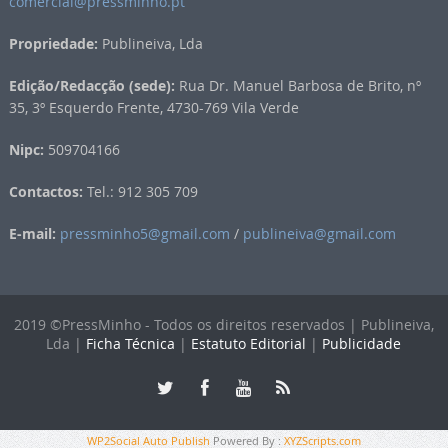
comercial@pressminho.pt
Propriedade:
Publineiva, Lda
Edição/Redacção (sede):
Rua Dr. Manuel Barbosa de Brito, nº
35, 3º Esquerdo Frente, 4730-769 Vila Verde
Nipc:
509704166
Contactos:
Tel.: 912 305 709
E-mail:
pressminho5@gmail.com
/
publineiva@gmail.com
2019 ©PressMinho - Todos os direitos reservados | Publineiva,
Lda |
Ficha Técnica
|
Estatuto Editorial
|
Publicidade
WP2Social Auto Publish
Powered By :
XYZScripts.com