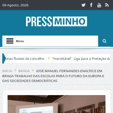
09 Agosto, 2026
Menu
s fluviais do concelho
“Inaceitável”. Liga para a Proteção da Natur
 trânsito no IC2 em Alcobaça
Igreja do Castelo de Cerveira assegura
INÍCIO
BRAGA
JOSÉ MANUEL FERNANDES ENALTECE EM
BRAGA TRABALHO DAS ESCOLAS PARA O FUTURO DA EUROPA E
DAS SOCIEDADES DEMOCRÁTICAS