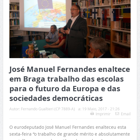
José Manuel Fernandes enaltece
em Braga trabalho das escolas
para o futuro da Europa e das
sociedades democráticas
Autor:
Fernando Gualtieri (CP 7889-A)
a:
19 Maio, 2017 - 21:26
Imprimir
Email
O eurodeputado José Manuel Fernandes enalteceu esta
sexta-feira “o trabalho de grande mérito e absolutamente