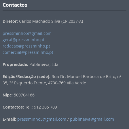
Contactos
Diretor:
Carlos Machado Silva (CP 2037-A)
pressminho5@gmail.com
geral@pressminho.pt
redacao@pressminho.pt
comercial@pressminho.pt
Propriedade:
Publineiva, Lda
Edição/Redacção (sede):
Rua Dr. Manuel Barbosa de Brito, nº
35, 3º Esquerdo Frente, 4730-769 Vila Verde
Nipc:
509704166
Contactos:
Tel.: 912 305 709
E-mail:
pressminho5@gmail.com
/
publineiva@gmail.com