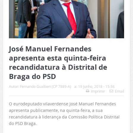
José Manuel Fernandes
apresenta esta quinta-feira
recandidatura à Distrital de
Braga do PSD
Autor:
Fernando Gualtieri (CP 7889-A)
a:
19 Junho, 2018 - 15:34
Imprimir
Email
O eurodeputado vilaverdense José Manuel Fernandes
apresenta publicamente, na quinta-feira, a sua
recandidatura à liderança da Comissão Política Distrital
do PSD Braga.