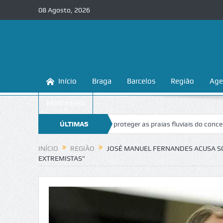
08 Agosto, 2026
Início
Braga
Barcelos
Região
Age
Multimédia
raga ensina a conhecer e proteger as praias fluviais do concelho
ÚLTIMAS
“In
NOTÍCIAS
INÍCIO
REGIÃO
JOSÉ MANUEL FERNANDES ACUSA SOC
EXTREMISTAS”