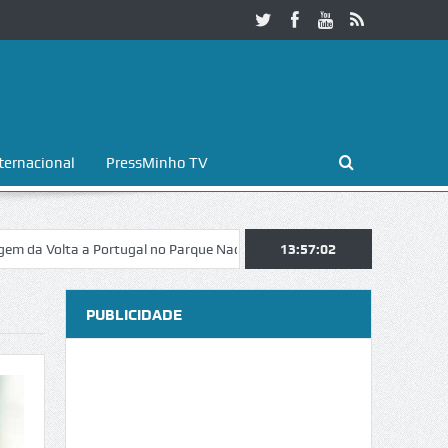
ternacional
PressMinho TV
ta a Portugal no Parque Nacional da Peneda-Gerês
13:57:03
Esposende. Galaico
PUBLICIDADE