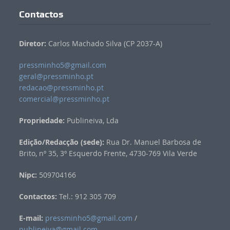
Contactos
Diretor:
Carlos Machado Silva (CP 2037-A)
pressminho5@gmail.com
geral@pressminho.pt
redacao@pressminho.pt
comercial@pressminho.pt
Propriedade:
Publineiva, Lda
Edição/Redacção (sede):
Rua Dr. Manuel Barbosa de
Brito, nº 35, 3º Esquerdo Frente, 4730-769 Vila Verde
Nipc:
509704166
Contactos:
Tel.: 912 305 709
E-mail:
pressminho5@gmail.com
/
publineiva@gmail.com