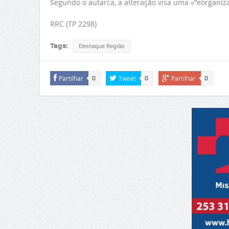
Segundo o autarca, a alteração visa uma «”eorganiz
RRC (TP 2298)
Tags:
Destaque Região
Partilhar
Tweet
Partilhar
0
0
0