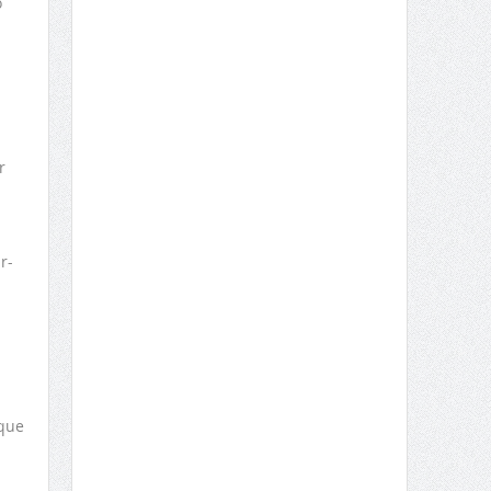
o
r
r-
rque