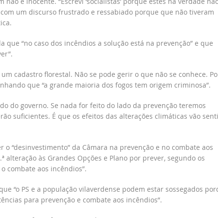
m não é inocente. “Escrevi ‘socialistas’ porque estes na verdade nã
as com um discurso frustrado e ressabiado porque que não tiveram
ica.
 que “no caso dos incêndios a solução está na prevenção” e que
er”.
m cadastro florestal. Não se pode gerir o que não se conhece. Po
ublinhando que “a grande maioria dos fogos tem origem criminosa”.
do do governo. Se nada for feito do lado da prevenção teremos
 suficientes. É que os efeitos das alterações climáticas vão senti
ser o “desinvestimento” da Câmara na prevenção e no combate aos
.ª alteração às Grandes Opções e Plano por prever, segundo os
a o combate aos incêndios”.
 que “o PS e a população vilaverdense podem estar sossegados po
ências para prevenção e combate aos incêndios”.