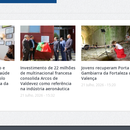
o e
Investimento de 22 milhões
Jovens recuperam Porta
Saúde
de multinacional francesa
Gambiarra da Fortaleza 
olo
consolida Arcos de
Valença
ea da
Valdevez como referência
21 Julho, 2026 - 15:20
na indústria aeronáutica
21 Julho, 2026 - 15:32