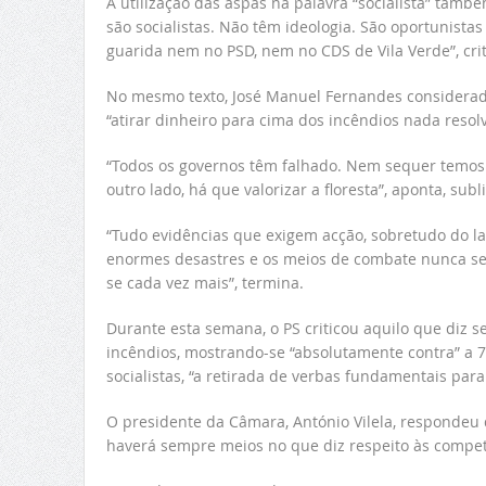
A utilização das aspas na palavra “socialista” també
são socialistas. Não têm ideologia. São oportunist
guarida nem no PSD, nem no CDS de Vila Verde”, crit
No mesmo texto, José Manuel Fernandes considerada
“atirar dinheiro para cima dos incêndios nada resolv
“Todos os governos têm falhado. Nem sequer temos u
outro lado, há que valorizar a floresta”, aponta, s
“Tudo evidências que exigem acção, sobretudo do la
enormes desastres e os meios de combate nunca serão
se cada vez mais”, termina.
Durante esta semana, o PS criticou aquilo que diz 
incêndios, mostrando-se “absolutamente contra” a 7
socialistas, “a retirada de verbas fundamentais par
O presidente da Câmara, António Vilela, respondeu
haverá sempre meios no que diz respeito às compet