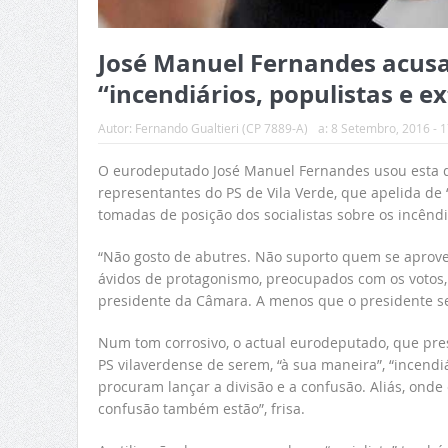
José Manuel Fernandes acusa 
“incendiários, populistas e e
Autor:
Fernando Gualtieri (CP 7889-A)
a:
8 Setembro, 2016 - 1
O eurodeputado José Manuel Fernandes usou esta qu
representantes do PS de Vila Verde, que apelida de “
tomadas de posição dos socialistas sobre os incêndi
“Não gosto de abutres. Não suporto quem se aproveita
ávidos de protagonismo, preocupados com os votos, tu
presidente da Câmara. A menos que o presidente seja
Num tom corrosivo, o actual eurodeputado, que pre
PS vilaverdense de serem, “à sua maneira”, “incend
procuram lançar a divisão e a confusão. Aliás, onde e
confusão também estão”, frisa.