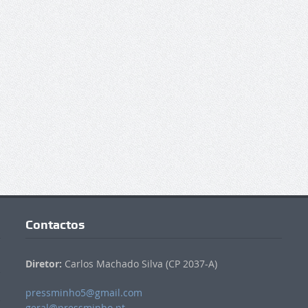
Contactos
Diretor:
Carlos Machado Silva (CP 2037-A)
pressminho5@gmail.com
geral@pressminho.pt