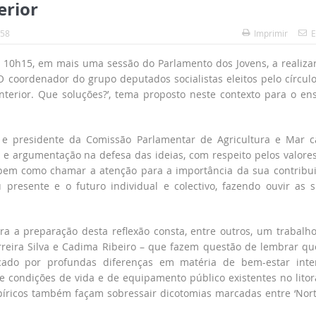
erior
:58
Imprimir
E
as 10h15, em mais uma sessão do Parlamento dos Jovens, a realiza
O coordenador do grupo deputados socialistas eleitos pelo círcul
/Interior. Que soluções?’, tema proposto neste contexto para o en
ta e presidente da Comissão Parlamentar de Agricultura e Mar 
 e argumentação na defesa das ideias, com respeito pelos valore
 bem como chamar a atenção para a importância da sua contribu
presente e o futuro individual e colectivo, fazendo ouvir as 
ara a preparação desta reflexão consta, entre outros, um trabalh
reira Silva e Cadima Ribeiro – que fazem questão de lembrar qu
ado por profundas diferenças em matéria de bem-estar inte
 condições de vida e de equipamento público existentes no litor
mpíricos também façam sobressair dicotomias marcadas entre ‘Nort