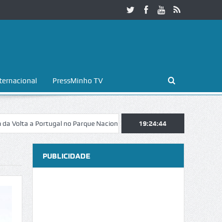
ternacional
PressMinho TV
a a Portugal no Parque Nacional da Peneda-Gerês
19:24:45
Esposende. Galaicof
PUBLICIDADE