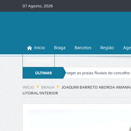
07 Agosto, 2026
Início
Braga
Barcelos
Região
Age
Multimédia
aga ensina a conhecer e proteger as praias fluviais do concelho
ÚLTIMAS
“Ina
NOTÍCIAS
INÍCIO
BRAGA
JOAQUIM BARRETO ABORDA AMANHÃ
LITORAL/INTERIOR