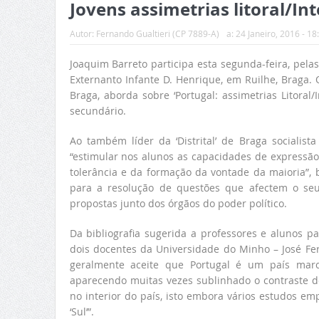
Jovens assimetrias litoral/Int
Autor:
Fernando Gualtieri (CP 7889-A)
a:
24 Janeiro, 2016 - 18
Joaquim Barreto participa esta segunda-feira, pel
Externanto Infante D. Henrique, em Ruilhe, Braga. 
Braga, aborda sobre ‘Portugal: assimetrias Litoral
secundário.
Ao também líder da ‘Distrital’ de Braga socialis
“estimular nos alunos as capacidades de expressão
tolerância e da formação da vontade da maioria”,
para a resolução de questões que afectem o seu 
propostas junto dos órgãos do poder político.
Da bibliografia sugerida a professores e alunos p
dois docentes da Universidade do Minho – José Fer
geralmente aceite que Portugal é um país marc
aparecendo muitas vezes sublinhado o contraste de
no interior do país, isto embora vários estudos e
‘Sul’”.