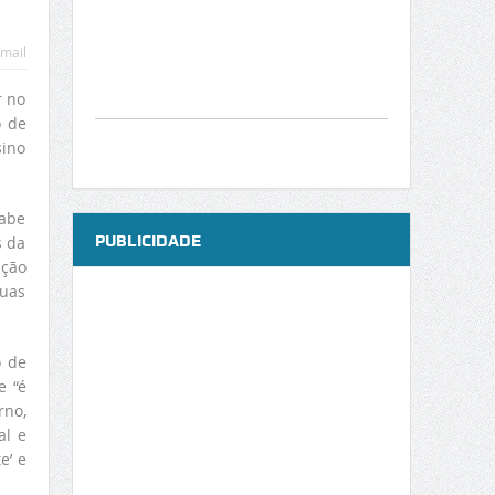
mail
r no
o de
sino
cabe
PUBLICIDADE
s da
ição
suas
o de
e “é
rno,
al e
e’ e