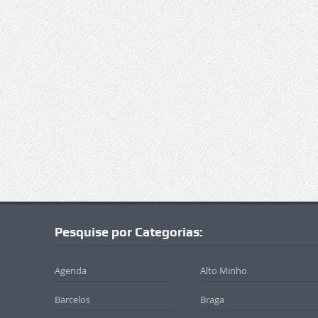
Pesquise por Categorias:
Agenda
Alto Minho
Barcelos
Braga