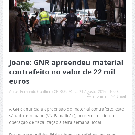
Joane: GNR apreendeu material
contrafeito no valor de 22 mil
euros
Autor:
Fernando Gualtieri (CP 7889-A)
a:
21 Agosto, 2016 - 10:28
Imprimir
Email
A GNR anuncia a apreensão de material contrafeito, este
sábado, em Joane (VN Famalicão), no decorrer de um
operação de fiscalização à feira semanal local.
Foram apreendidos 864 artigos contrafeitos, no valor