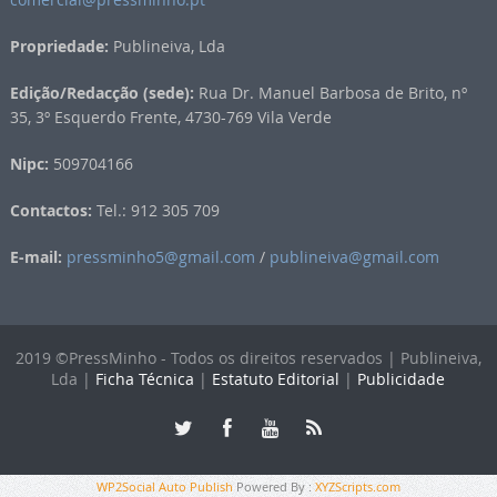
Propriedade:
Publineiva, Lda
Edição/Redacção (sede):
Rua Dr. Manuel Barbosa de Brito, nº
35, 3º Esquerdo Frente, 4730-769 Vila Verde
Nipc:
509704166
Contactos:
Tel.: 912 305 709
E-mail:
pressminho5@gmail.com
/
publineiva@gmail.com
2019 ©PressMinho - Todos os direitos reservados | Publineiva,
Lda |
Ficha Técnica
|
Estatuto Editorial
|
Publicidade
WP2Social Auto Publish
Powered By :
XYZScripts.com