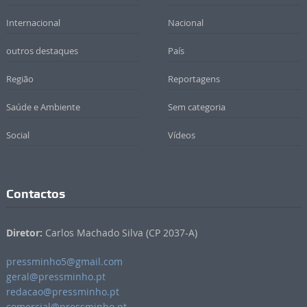
Internacional
Nacional
outros destaques
País
Região
Reportagens
Saúde e Ambiente
Sem categoria
Social
Vídeos
Contactos
Diretor:
Carlos Machado Silva (CP 2037-A)
pressminho5@gmail.com
geral@pressminho.pt
redacao@pressminho.pt
comercial@pressminho.pt