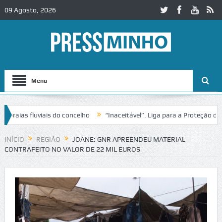
09 Agosto, 2026
Menu
ias fluviais do concelho
“Inaceitável”. Liga para a Proteção da Na
de trânsito no IC2 em Alcobaça
Igreja do Castelo de Cerveira asseg
INÍCIO
REGIÃO
JOANE: GNR APREENDEU MATERIAL
CONTRAFEITO NO VALOR DE 22 MIL EUROS