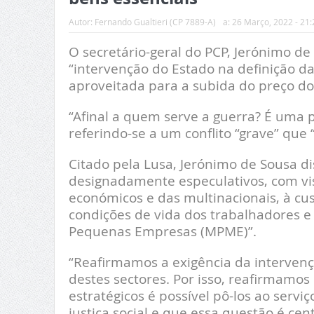
Autor:
Fernando Gualtieri (CP 7889-A)
a:
26 Março, 2022 - 21:
O secretário-geral do PCP, Jerónimo de
“intervenção do Estado na definição da
aproveitada para a subida do preço do
“Afinal a quem serve a guerra? É uma p
referindo-se a um conflito “grave” que
Citado pela Lusa, Jerónimo de Sousa 
designadamente especulativos, com vis
económicos e das multinacionais, à cu
condições de vida dos trabalhadores e
Pequenas Empresas (MPME)”.
“Reafirmamos a exigência da intervenç
destes sectores. Por isso, reafirmamos
estratégicos é possível pô-los ao serv
justiça social e que essa questão é ce