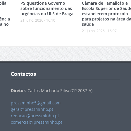
olia
PS questiona Governo
Câmara de Famalicão e
sobre funcionamento das
Escola Superior de Saúd
urgências da ULS de Braga
estabelecem protocolo
ência
para projetos na área d
21 Julho, 2026 - 16:10
ca no
saúde
21 Julho, 2026 - 16:07
Contactos
Diretor:
Carlos Machado Silva (CP 2037-A)
pressminho5@gmail.com
geral@pressminho.pt
redacao@pressminho.pt
comercial@pressminho.pt