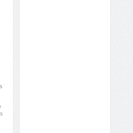
m
s
e
s