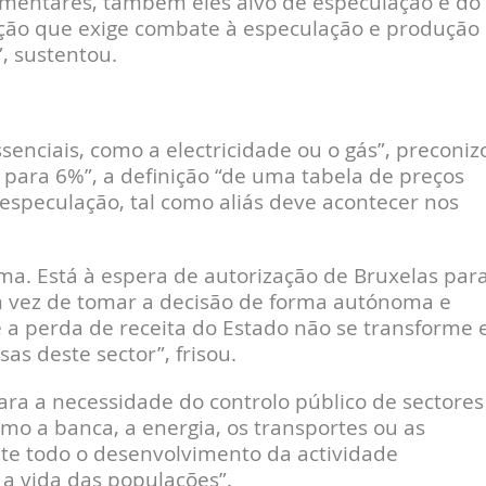
mentares, também eles alvo de especulação e do
ção que exige combate à especulação e produção
, sustentou.
senciais, como a electricidade ou o gás”, preconiz
 para 6%”, a definição “de uma tabela de preços
speculação, tal como aliás deve acontecer nos
ma. Está à espera de autorização de Bruxelas par
em vez de tomar a decisão de forma autónoma e
e a perda de receita do Estado não se transforme
 deste sector”, frisou.
lara a necessidade do controlo público de sectores
omo a banca, a energia, os transportes ou as
e todo o desenvolvimento da actividade
a vida das populações”.