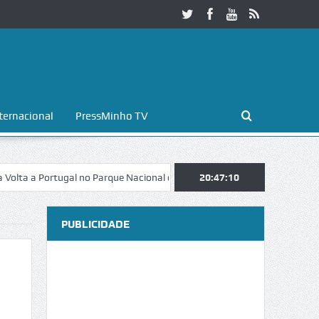
ternacional
PressMinho TV
 Portugal no Parque Nacional da Peneda-Gerês
20:47:11
Esposende. Galaicofoli
PUBLICIDADE