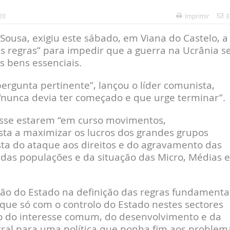
20
Imprimir
E
 Sousa, exigiu este sábado, em Viana do Castelo, a
s regras” para impedir que a guerra na Ucrânia s
s bens essenciais.
ergunta pertinente”, lançou o líder comunista,
 “nunca devia ter começado e que urge terminar”.
disse estarem “em curso movimentos,
ta a maximizar os lucros dos grandes grupos
sta do ataque aos direitos e do agravamento das
 das populações e da situação das Micro, Médias e
ão do Estado na definição das regras fundamenta
 que só com o controlo do Estado nestes sectores
iço do interesse comum, do desenvolvimento e da
ntral para uma política que ponha fim aos problem