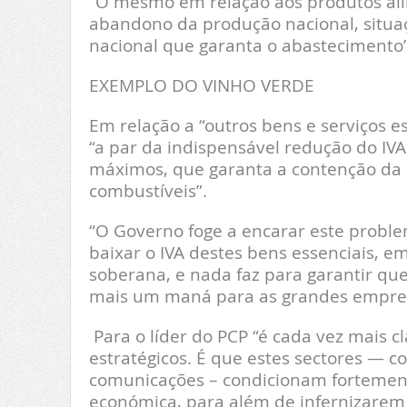
“O mesmo em relação aos produtos ali
abandono da produção nacional, situa
nacional que garanta o abastecimento”
EXEMPLO DO VINHO VERDE
Em relação a “outros bens e serviços es
“a par da indispensável redução do IVA
máximos, que garanta a contenção da e
combustíveis”.
“O Governo foge a encarar este proble
baixar o IVA destes bens essenciais, 
soberana, e nada faz para garantir qu
mais um maná para as grandes empresas
Para o líder do PCP “é cada vez mais c
estratégicos. É que estes sectores — c
comunicações – condicionam fortement
económica, para além de infernizarem 