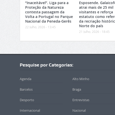
“Inaceitável”. Liga para a
Esposende. Galaicof
Proteção da Natureza
atrai mais de 25 mil
contesta passagem da
visitantes e reforça
Volta a Portugal no Parque
estatuto como refer
Nacional da Peneda-Gerês
da recriação históri
Norte do país
22 Julho, 2026 - 13:45
21 Julho, 2026 - 18:45
Pesquise por Categorias:
Agenda
Alto Minho
Barcelos
Braga
Desporto
Entrevistas
Internacional
Nacional