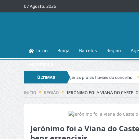
07 Agosto, 2026
Início
Braga
Barcelos
Região
Age
Multimédia
 ensina a conhecer e proteger as praias fluviais do concelho
ÚLTIMAS
“Inacei
NOTÍCIAS
INÍCIO
REGIÃO
JERÓNIMO FOI A VIANA DO CASTELO
Jerónimo foi a Viana do Caste
bens essenciais