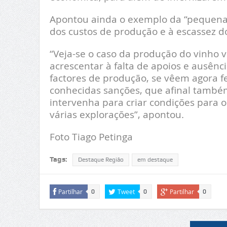
Apontou ainda o exemplo da “pequena 
dos custos de produção e à escassez d
“Veja-se o caso da produção do vinho 
acrescentar à falta de apoios e ausênc
factores de produção, se vêem agora f
conhecidas sanções, que afinal também
intervenha para criar condições para 
várias explorações”, apontou.
Foto Tiago Petinga
Tags:
Destaque Região
em destaque
Partilhar
Tweet
Partilhar
0
0
0