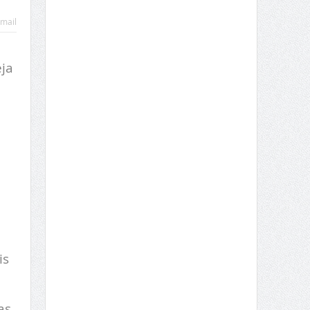
mail
eja
is
as