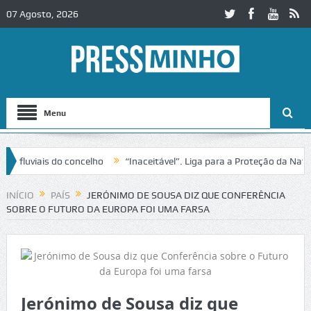
07 Agosto, 2026
Menu
uviais do concelho
“Inaceitável”. Liga para a Proteção da Natureza
nsito no IC2 em Alcobaça
Igreja do Castelo de Cerveira assegura fin
INÍCIO
PAÍS
JERÓNIMO DE SOUSA DIZ QUE CONFERÊNCIA
SOBRE O FUTURO DA EUROPA FOI UMA FARSA
Jerónimo de Sousa diz que