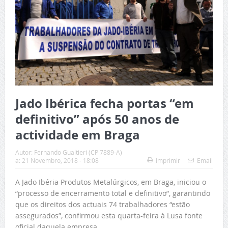
Jado Ibérica fecha portas “em
definitivo” após 50 anos de
actividade em Braga
Autor:
Fernando Gualtieri (CP 7889-A)
a:
21 Novembro, 2018 - 18:08
Imprimir
Email
A Jado Ibéria Produtos Metalúrgicos, em Braga, iniciou o
“processo de encerramento total e definitivo”, garantindo
que os direitos dos actuais 74 trabalhadores “estão
assegurados”, confirmou esta quarta-feira à Lusa fonte
oficial daquela empresa.