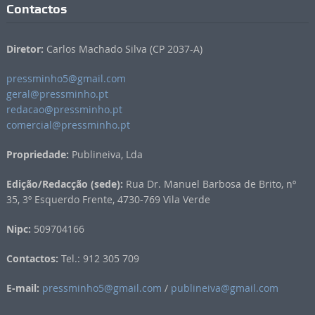
Contactos
Diretor:
Carlos Machado Silva (CP 2037-A)
pressminho5@gmail.com
geral@pressminho.pt
redacao@pressminho.pt
comercial@pressminho.pt
Propriedade:
Publineiva, Lda
Edição/Redacção (sede):
Rua Dr. Manuel Barbosa de Brito, nº
35, 3º Esquerdo Frente, 4730-769 Vila Verde
Nipc:
509704166
Contactos:
Tel.: 912 305 709
E-mail:
pressminho5@gmail.com
/
publineiva@gmail.com