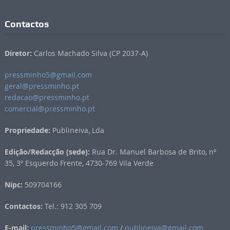
Contactos
Diretor:
Carlos Machado Silva (CP 2037-A)
pressminho5@gmail.com
geral@pressminho.pt
redacao@pressminho.pt
comercial@pressminho.pt
Propriedade:
Publineiva, Lda
Edição/Redacção (sede):
Rua Dr. Manuel Barbosa de Brito, nº
35, 3º Esquerdo Frente, 4730-769 Vila Verde
Nipc:
509704166
Contactos:
Tel.: 912 305 709
E-mail:
pressminho5@gmail.com
/
publineiva@gmail.com