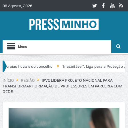
08 Agosto, 2026
Menu
ias fluviais do concelho
“Inaceitável”. Liga para a Proteção da Nat
de trânsito no IC2 em Alcobaça
Igreja do Castelo de Cerveira assegu
INÍCIO
REGIÃO
IPVC LIDERA PROJETO NACIONAL PARA
TRANSFORMAR FORMAÇÃO DE PROFESSORES EM PARCERIA COM
OCDE