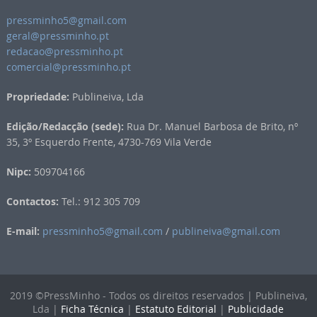
pressminho5@gmail.com
geral@pressminho.pt
redacao@pressminho.pt
comercial@pressminho.pt
Propriedade:
Publineiva, Lda
Edição/Redacção (sede):
Rua Dr. Manuel Barbosa de Brito, nº
35, 3º Esquerdo Frente, 4730-769 Vila Verde
Nipc:
509704166
Contactos:
Tel.: 912 305 709
E-mail:
pressminho5@gmail.com
/
publineiva@gmail.com
2019 ©PressMinho - Todos os direitos reservados | Publineiva,
Lda |
Ficha Técnica
|
Estatuto Editorial
|
Publicidade