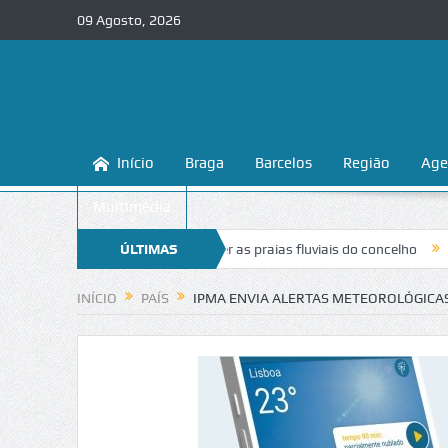
09 Agosto, 2026
Início
Braga
Barcelos
Região
Age
Multimédia
ensina a conhecer e proteger as praias fluviais do concelho
ÚLTIMAS
“Inaceit
NOTÍCIAS
INÍCIO
PAÍS
IPMA ENVIA ALERTAS METEOROLÓGICAS