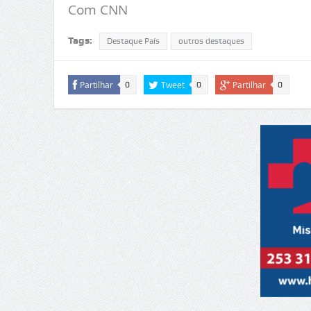
Com CNN
Tags:
Destaque País
outros destaques
Partilhar
Tweet
Partilhar
0
0
0