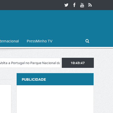
ternacional
PressMinho TV
Portugal no Parque Nacional da Peneda-Gerês
10:43:48
Esposende. Galaicofolia
PUBLICIDADE