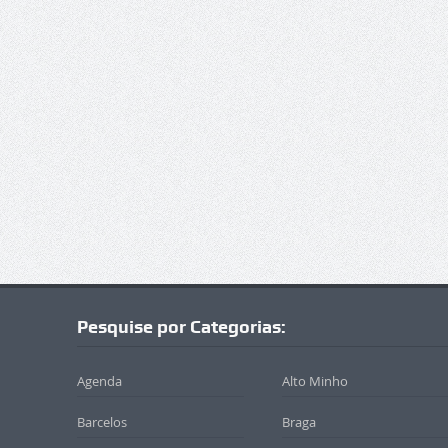
Pesquise por Categorias:
Agenda
Alto Minho
Barcelos
Braga