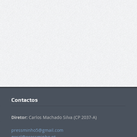
Contactos
Diretor:
Carlos Machado Silva (CP 2037-A)
pressminho5@gmail.com
geral@pressminho.pt