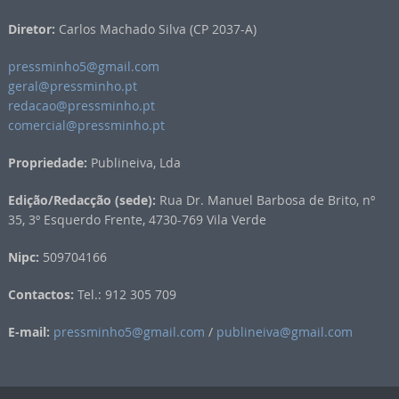
Diretor:
Carlos Machado Silva (CP 2037-A)
pressminho5@gmail.com
geral@pressminho.pt
redacao@pressminho.pt
comercial@pressminho.pt
Propriedade:
Publineiva, Lda
Edição/Redacção (sede):
Rua Dr. Manuel Barbosa de Brito, nº
35, 3º Esquerdo Frente, 4730-769 Vila Verde
Nipc:
509704166
Contactos:
Tel.: 912 305 709
E-mail:
pressminho5@gmail.com
/
publineiva@gmail.com