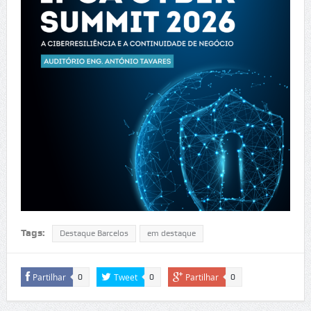
Tags:
Destaque Barcelos
em destaque
Partilhar
Tweet
Partilhar
0
0
0