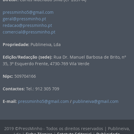
pressminho5@gmail.com
geral@pressminho.pt
redacao@pressminho.pt
comercial@pressminho.pt
Propriedade:
Publineiva, Lda
Edição/Redacção (sede):
Rua Dr. Manuel Barbosa de Brito, nº
35, 3º Esquerdo Frente, 4730-769 Vila Verde
Nipc:
509704166
Contactos:
Tel.: 912 305 709
E-mail:
pressminho5@gmail.com
/
publineiva@gmail.com
2019 ©PressMinho - Todos os direitos reservados | Publineiva,