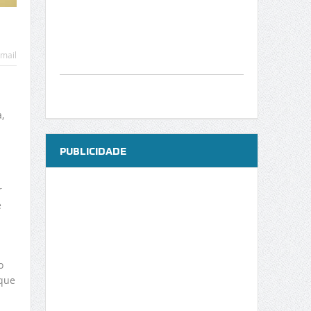
mail
,
PUBLICIDADE
r
e
o
 que