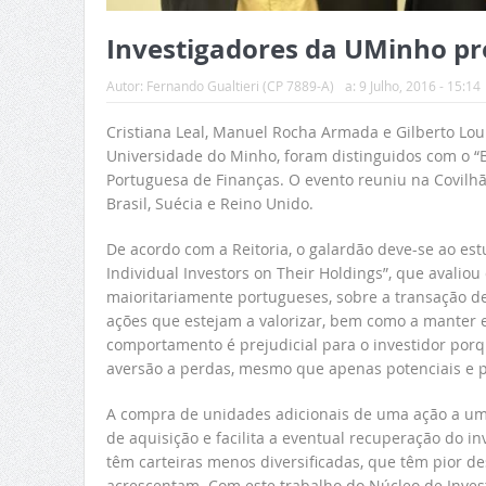
Investigadores da UMinho pr
Autor:
Fernando Gualtieri (CP 7889-A)
a:
9 Julho, 2016 - 15:14
Cristiana Leal, Manuel Rocha Armada e Gilberto Lou
Universidade do Minho, foram distinguidos com o “B
Portuguesa de Finanças. O evento reuniu na Covilhã 
Brasil, Suécia e Reino Unido.
De acordo com a Reitoria, o galardão deve-se ao est
Individual Investors on Their Holdings”, que avaliou
maioritariamente portugueses, sobre a transação d
ações que estejam a valorizar, bem como a manter 
comportamento é prejudicial para o investidor po
aversão a perdas, mesmo que apenas potenciais e p
A compra de unidades adicionais de uma ação a um 
de aquisição e facilita a eventual recuperação do in
têm carteiras menos diversificadas, que têm pior 
acrescentam. Com este trabalho do Núcleo de Inves