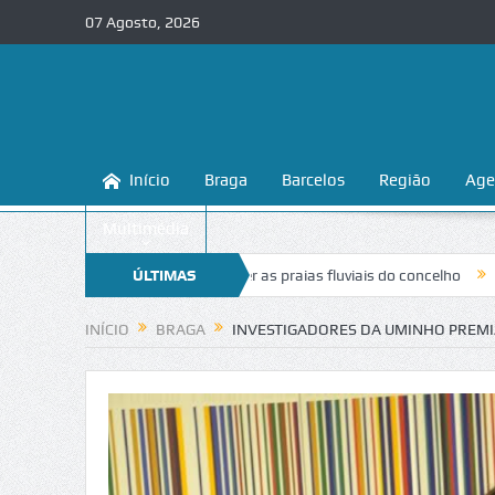
07 Agosto, 2026
Início
Braga
Barcelos
Região
Age
Multimédia
sina a conhecer e proteger as praias fluviais do concelho
ÚLTIMAS
“Inaceitáve
NOTÍCIAS
INÍCIO
BRAGA
INVESTIGADORES DA UMINHO PREM