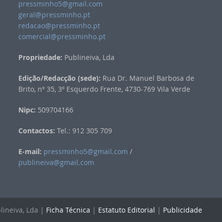
pressminho5@gmail.com
geral@pressminho.pt
redacao@pressminho.pt
comercial@pressminho.pt
Propriedade:
Publineiva, Lda
Edição/Redacção (sede):
Rua Dr. Manuel Barbosa de
Brito, nº 35, 3º Esquerdo Frente, 4730-769 Vila Verde
Nipc:
509704166
Contactos:
Tel.: 912 305 709
E-mail:
pressminho5@gmail.com
/
publineiva@gmail.com
lineiva, Lda |
Ficha Técnica
|
Estatuto Editorial
|
Publicidade