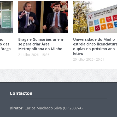
no
Braga e Guimarães unem-
Universidade do Minho
o das
se para criar Área
estreia cinco licenciatur
 Braga
Metropolitana do Minho
duplas no próximo ano
letivo
21 Julho, 2026 - 15:36
20 Julho, 2026 - 20:01
Contactos
Diretor:
Carlos Machado Silva (CP 2037-A)