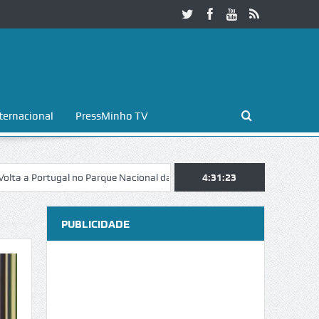
ternacional
PressMinho TV
tugal no Parque Nacional da Peneda-Gerês
4:31:24
Esposende. Galaicofolia a
PUBLICIDADE