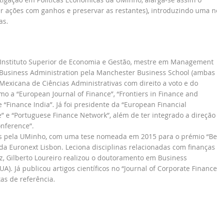
der ações com ganhos e preservar as restantes), introduzindo uma 
as.
Instituto Superior de Economia e Gestão, mestre em Management
Business Administration pela Manchester Business School (ambas
Mexicana de Ciências Administrativas com direito a voto e do
mo a “European Journal of Finance”, “Frontiers in Finance and
e “Finance India”. Já foi presidente da “European Financial
 e “Portuguese Finance Network”, além de ter integrado a direção
onference”.
ais pela UMinho, com uma tese nomeada em 2015 para o prémio “Be
 da Euronext Lisbon. Leciona disciplinas relacionadas com finanças
ez, Gilberto Loureiro realizou o doutoramento em Business
A). Já publicou artigos científicos no “Journal of Corporate Finance
tas de referência.