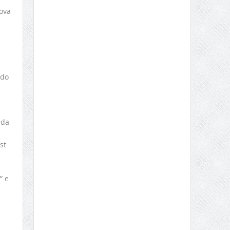
nova
 do
 da
st
” e