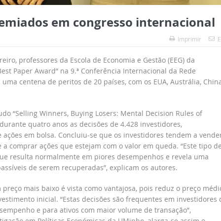
emiados em congresso internacional
Imprimir
E
reiro, professores da Escola de Economia e Gestão (EEG) da
est Paper Award” na 9.ª Conferência Internacional da Rede
uma centena de peritos de 20 países, com os EUA, Austrália, China
udo “Selling Winners, Buying Losers: Mental Decision Rules of
 durante quatro anos as decisões de 4.428 investidores,
e ações em bolsa. Concluiu-se que os investidores tendem a vende
e a comprar ações que estejam com o valor em queda. “Este tipo d
rque resulta normalmente em piores desempenhos e revela uma
assíveis de serem recuperadas”, explicam os autores.
preço mais baixo é vista como vantajosa, pois reduz o preço médi
vestimento inicial. “Estas decisões são frequentes em investidores
desempenho e para ativos com maior volume de transação”,
tigação em Políticas Económicas da UMinho, alarga-se assim o