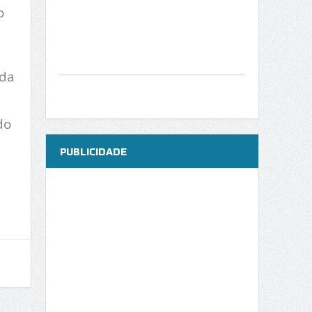
o
 da
do
PUBLICIDADE