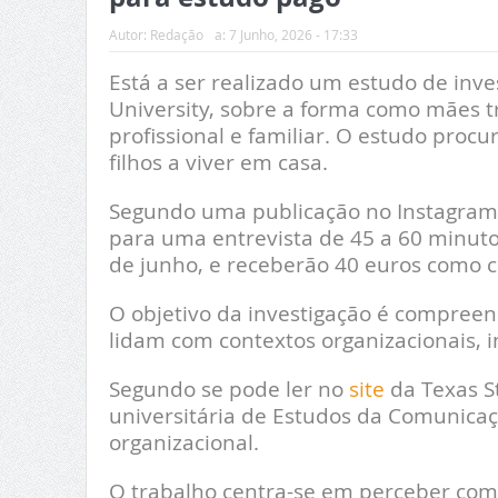
Autor:
Redação
a:
7 Junho, 2026 - 17:33
Está a ser realizado um estudo de inve
University, sobre a forma como mães t
profissional e familiar. O estudo pro
filhos a viver em casa.
Segundo uma publicação no Instagram 
para uma entrevista de 45 a 60 minutos
de junho, e receberão 40 euros como
O objetivo da investigação é compree
lidam com contextos organizacionais, i
Segundo se pode ler no
site
da Texas St
universitária de Estudos da Comunica
organizacional.
O trabalho centra-se em perceber com