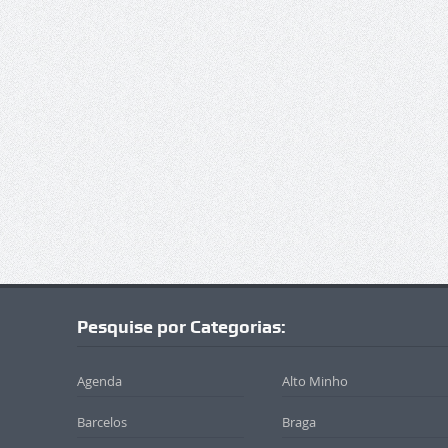
Pesquise por Categorias:
Agenda
Alto Minho
Barcelos
Braga