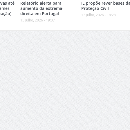
vas até
Relatório alerta para
IL propõe rever bases d
xames
aumento da extrema-
Proteção Civil
zação)
direita em Portugal
13 Julho, 2026 - 18:28
15 Julho, 2026 - 19:07