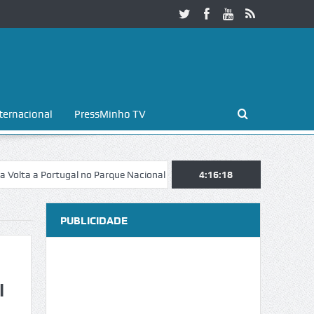
ternacional
PressMinho TV
a Portugal no Parque Nacional da Peneda-Gerês
4:16:19
Esposende. Galaicofo
PUBLICIDADE
l