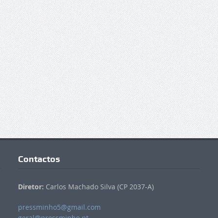
Contactos
Diretor:
Carlos Machado Silva (CP 2037-A)
pressminho5@gmail.com
geral@pressminho.pt