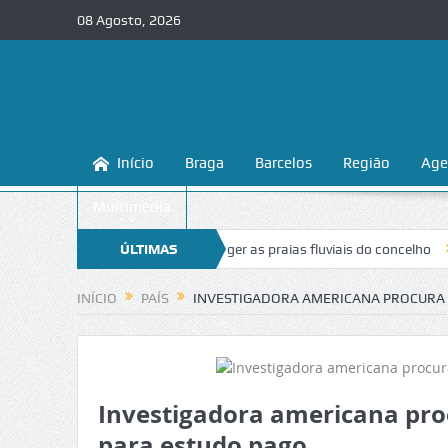
08 Agosto, 2026
Início
Braga
Barcelos
Região
Age
Multimédia
ga ensina a conhecer e proteger as praias fluviais do concelho
ÚLTIMAS
“Inace
NOTÍCIAS
INÍCIO
PAÍS
INVESTIGADORA AMERICANA PROCURA
Investigadora americana pro
para estudo pago