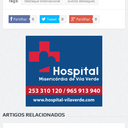
Tags:
Destaque Internacional
outros destaques
Partilhar
Tweet
Partilhar
0
0
0
ARTIGOS RELACIONADOS