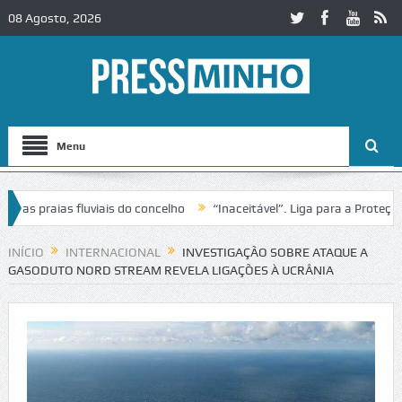
08 Agosto, 2026
Menu
praias fluviais do concelho
“Inaceitável”. Liga para a Proteção da
ão de trânsito no IC2 em Alcobaça
Igreja do Castelo de Cerveira as
INÍCIO
INTERNACIONAL
INVESTIGAÇÃO SOBRE ATAQUE A
GASODUTO NORD STREAM REVELA LIGAÇÕES À UCRÂNIA