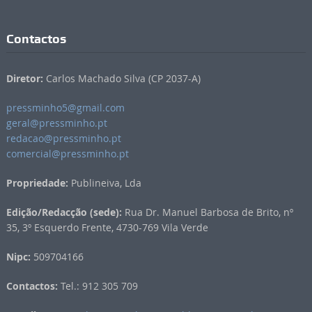
Contactos
Diretor:
Carlos Machado Silva (CP 2037-A)
pressminho5@gmail.com
geral@pressminho.pt
redacao@pressminho.pt
comercial@pressminho.pt
Propriedade:
Publineiva, Lda
Edição/Redacção (sede):
Rua Dr. Manuel Barbosa de Brito, nº
35, 3º Esquerdo Frente, 4730-769 Vila Verde
Nipc:
509704166
Contactos:
Tel.: 912 305 709