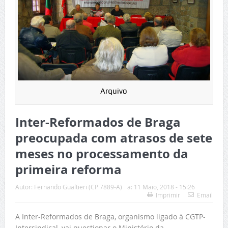
Arquivo
Inter-Reformados de Braga
preocupada com atrasos de sete
meses no processamento da
primeira reforma
Autor:
Fernando Gualtieri (CP 7889-A)
a:
11 Maio, 2018 - 15:26
Imprimir
Email
A Inter-Reformados de Braga, organismo ligado à CGTP-
Intersindical, vai questionar o Ministério da