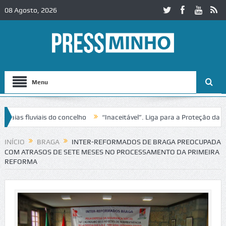
08 Agosto, 2026
Menu
s fluviais do concelho
“Inaceitável”. Liga para a Proteção da Natur
 trânsito no IC2 em Alcobaça
Igreja do Castelo de Cerveira assegura
INÍCIO
BRAGA
INTER-REFORMADOS DE BRAGA PREOCUPADA
COM ATRASOS DE SETE MESES NO PROCESSAMENTO DA PRIMEIRA
REFORMA