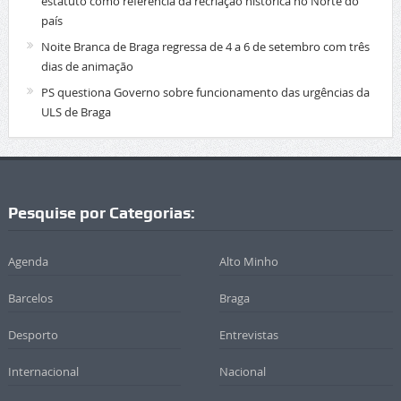
estatuto como referência da recriação histórica no Norte do
país
Noite Branca de Braga regressa de 4 a 6 de setembro com três
dias de animação
PS questiona Governo sobre funcionamento das urgências da
ULS de Braga
Pesquise por Categorias:
Agenda
Alto Minho
Barcelos
Braga
Desporto
Entrevistas
Internacional
Nacional