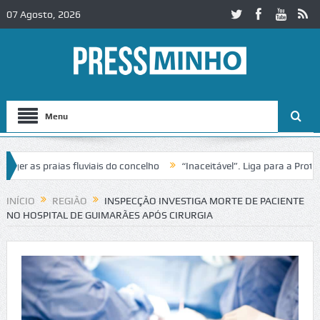
07 Agosto, 2026
Menu
 as praias fluviais do concelho
“Inaceitável”. Liga para a Proteção
eração de trânsito no IC2 em Alcobaça
Igreja do Castelo de Cerveira
INÍCIO
REGIÃO
INSPECÇÃO INVESTIGA MORTE DE PACIENTE
NO HOSPITAL DE GUIMARÃES APÓS CIRURGIA