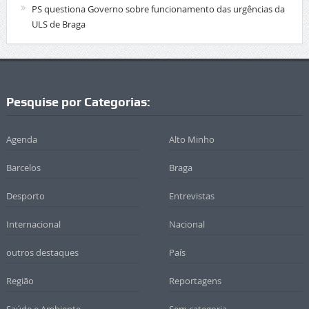
PS questiona Governo sobre funcionamento das urgências da
ULS de Braga
Pesquise por Categorias:
Agenda
Alto Minho
Barcelos
Braga
Desporto
Entrevistas
Internacional
Nacional
outros destaques
País
Região
Reportagens
Saúde e Ambiente
Sem categoria