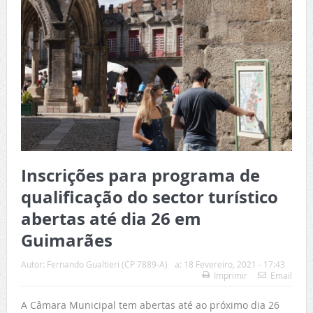
Inscrições para programa de
qualificação do sector turístico
abertas até dia 26 em
Guimarães
Autor:
Fernando Gualtieri (CP 7889-A)
a:
18 Fevereiro, 2021 - 17:43
Imprimir
Email
A Câmara Municipal tem abertas até ao próximo dia 26