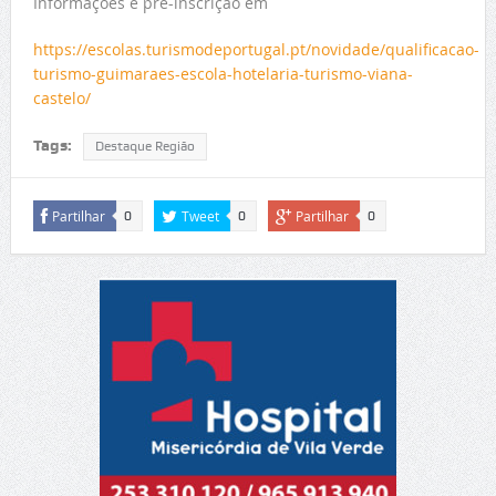
Informações e pré-inscrição em
https://escolas.turismodeportugal.pt/novidade/qualificacao-
turismo-guimaraes-escola-hotelaria-turismo-viana-
castelo/
Tags:
Destaque Região
Partilhar
Tweet
Partilhar
0
0
0