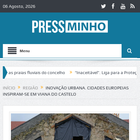
06 Agosto, 2026
Menu
praias fluviais do concelho
“Inaceitável”. Liga para a Proteção da
ão de trânsito no IC2 em Alcobaça
Igreja do Castelo de Cerveira as
INÍCIO
REGIÃO
INOVAÇÃO URBANA. CIDADES EUROPEIAS
INSPIRAM-SE EM VIANA DO CASTELO